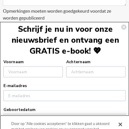
Opmerkingen moeten worden goedgekeurd voordat ze
worden gepubliceerd
Schrijf je nu in voor onze
nieuwsbrief en ontvang een
GRATIS e-book! 💖
Voettekst
Voornaam
Achternaam
Service
E-mailadres
Webshopservice
Over ons
Bestelinformatie
Over ons
Verzendinformatie
Geboortedatum
Zakelijk
Vacatures
Retourneren
Door op “Alle cookies accepteren” te klikken gaat u akkoord
Pers
Blog
Algemene voorwaarden
Contact