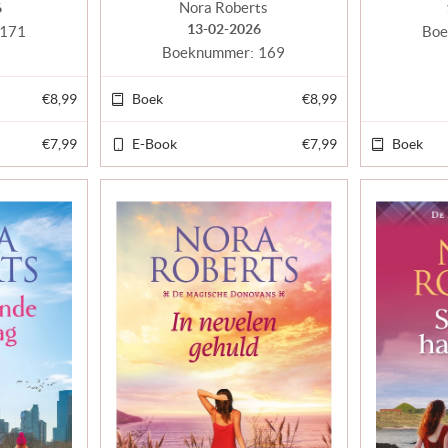
Nora Roberts
6
13-02-2026
171
Boe
Boeknummer:
169
€8,99
Boek
€8,99
€7,99
E-Book
€7,99
Boek