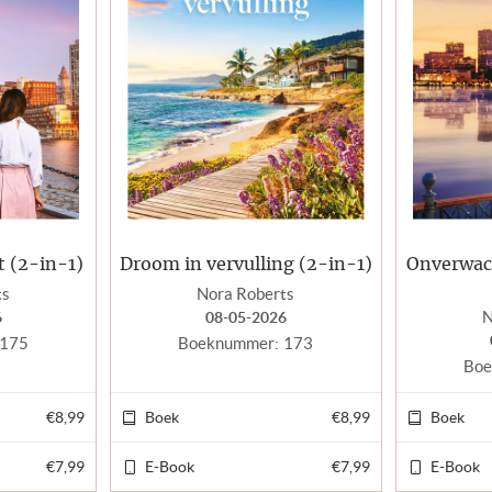
 (2-in-1)
Droom in vervulling (2-in-1)
Onverwac
ts
Nora Roberts
N
6
08-05-2026
175
Boeknummer:
173
Boe
€8,99
Boek
€8,99
Boek
€7,99
E-Book
€7,99
E-Book