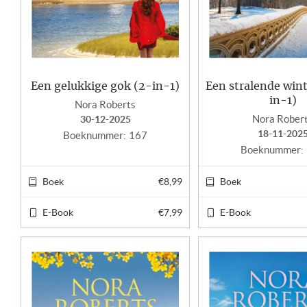
Een gelukkige gok (2-in-1)
Een stralende win
in-1)
Nora Roberts
Nora Rober
30-12-2025
18-11-202
Boeknummer:
167
Boeknummer:
Boek
€8,99
Boek
E-Book
€7,99
E-Book