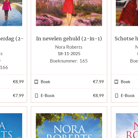
terdag (2-
In nevelen gehuld (2-in-1)
Schotse h
Nora Roberts
N
ts
18-11-2025
5
Boeknummer:
165
Boe
166
€8,99
Boek
€7,99
Boek
€7,99
E-Book
€8,99
E-Book