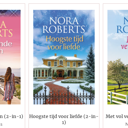
n (2-in-1)
Hoogste tijd voor liefde (2-in-
Met vol v
1)
ts
N