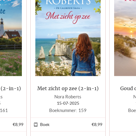
 (2-in-1)
Met zicht op zee (2-in-1)
Goud 
ts
Nora Roberts
N
5
15-07-2025
161
Boeknummer:
159
Boe
€8,99
Boek
€8,99