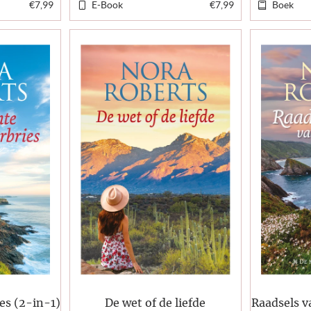
€7,99
E-Book
€7,99
Boek
es (2-in-1)
De wet of de liefde
Raadsels v