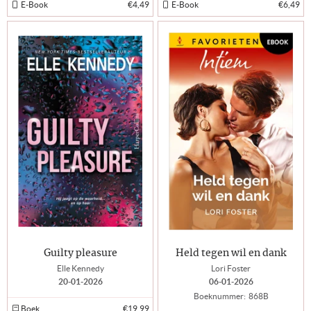
E-Book
€4,49
E-Book
€6,49
Guilty pleasure
Held tegen wil en dank
Elle Kennedy
Lori Foster
20-01-2026
06-01-2026
Boeknummer:
868B
Boek
€19,99