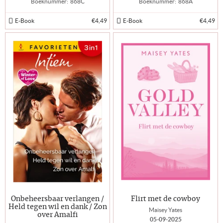
Boeknummer:
868C
Boeknummer:
868A
E-Book
€4,49
E-Book
€4,49
Onbeheersbaar verlangen /
Flirt met de cowboy
Held tegen wil en dank / Zon
Maisey Yates
over Amalfi
05-09-2025