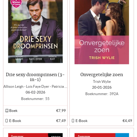
Drie sexy droomprinsen (3-
Onvergetelijke zoen
in-1)
Trish Wylie
Allison Leigh - Lois Faye Dyer - Patricia Kay
20-01-2026
06-02-2026
Boeknummer:
392A
Boeknummer:
55
Boek
€7,99
E-Book
€7,49
E-Book
€4,49