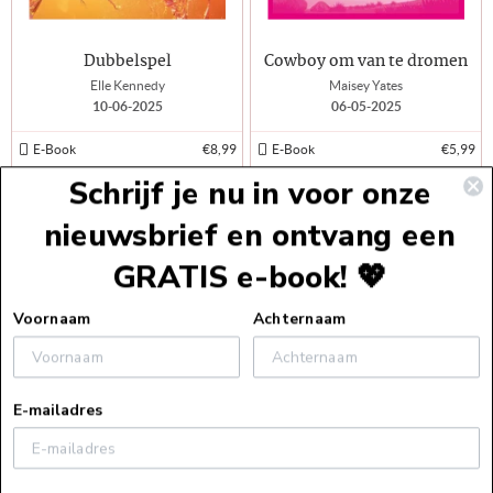
Dubbelspel
Cowboy om van te dromen
Elle Kennedy
Maisey Yates
10-06-2025
06-05-2025
E-Book
€8,99
E-Book
€5,99
Schrijf je nu in voor onze
nieuwsbrief en ontvang een
Laad meer boeken
GRATIS e-book! 💖
Voettekst
Voornaam
Achternaam
Service
E-mailadres
Webshopservice
Over ons
Bestelinformatie