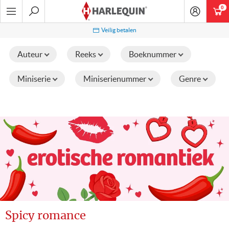
Ga
0
art
naar
navigatie
Zoeken
Veilig betalen
Auteur
Reeks
Boeknummer
Miniserie
Miniserienummer
Genre
Spicy romance