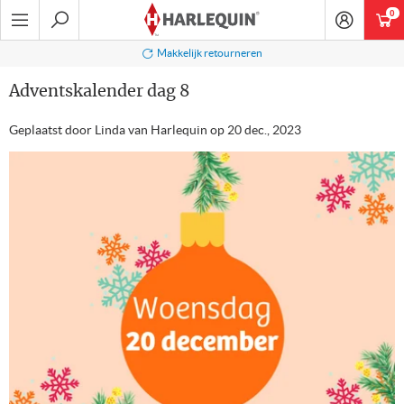
Ga
0
art
naar
navigatie
Zoeken
Makkelijk retourneren
Adventskalender dag 8
Geplaatst door Linda van Harlequin op
20 dec., 2023