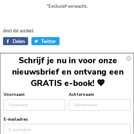
*Exclusief verwacht.
deel dit artikel
Delen
Twitteren
Delen
Twitter
op
op
Facebook
Twitter
Schrijf je nu in voor onze
Andere verhalen
Volgend artikel
Adventskalender dag 9
nieuwsbrief en ontvang een
Vorig artikel
Adventskalender dag 7
GRATIS e-book! 💖
Voettekst
Voornaam
Achternaam
Service
E-mailadres
Webshopservice
Over ons