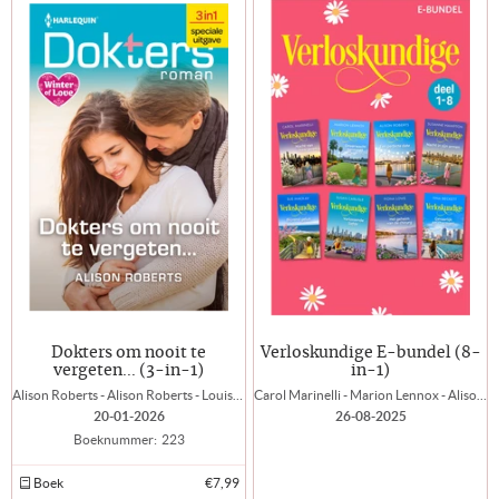
Dokters om nooit te
Verloskundige E-bundel (8-
vergeten... (3-in-1)
in-1)
Alison Roberts - Alison Roberts - Louisa Heaton
Carol Marinelli - Marion Lennox - Alison Roberts - Susanne Hampton - Sue MacKay - Susan Carlisle - Fiona Lowe - Tina Beckett
20-01-2026
26-08-2025
Boeknummer:
223
Boek
€7,99