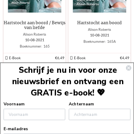
Hartstocht aan boord / Bewijs
Hartstocht aan boord
van liefde
Alison Roberts
Alison Roberts
10-08-2021
10-08-2021
Boeknummer:
165A
Boeknummer:
165
E-Book
€6,49
E-Book
€4,49
Schrijf je nu in voor onze
nieuwsbrief en ontvang een
Laad meer boeken
GRATIS e-book! 💖
Voettekst
Voornaam
Achternaam
Service
E-mailadres