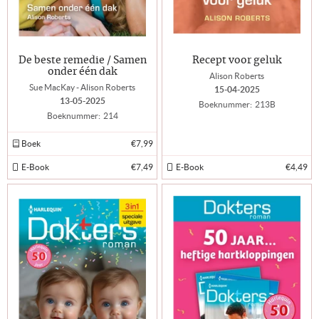
De beste remedie / Samen
Recept voor geluk
onder één dak
Alison Roberts
Sue MacKay - Alison Roberts
15-04-2025
13-05-2025
Boeknummer:
213B
Boeknummer:
214
Boek
€7,99
E-Book
€7,49
E-Book
€4,49