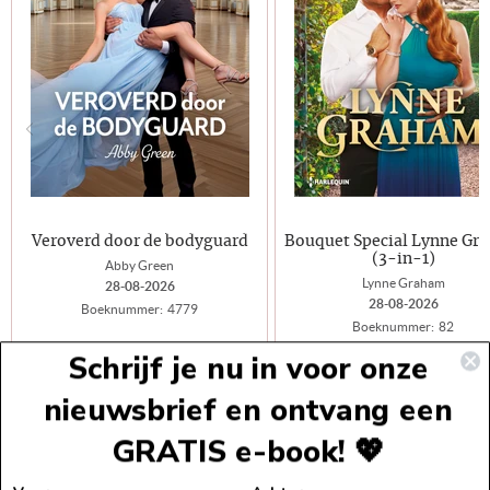
Veroverd door de bodyguard
Bouquet Special Lynne Gr
(3-in-1)
Abby Green
Lynne Graham
28-08-2026
28-08-2026
Boeknummer:
4779
Boeknummer:
82
Schrijf je nu in voor onze
Boek
€5,99
Boek
nieuwsbrief en ontvang een
E-Book
€4,99
E-Book
GRATIS e-book! 💖
Voettekst