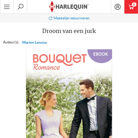
Ga
0
art
naar
navigatie
Zoeken
elijk retourneren
Veil
Droom van een jurk
Auteur(s):
Marion Lennox