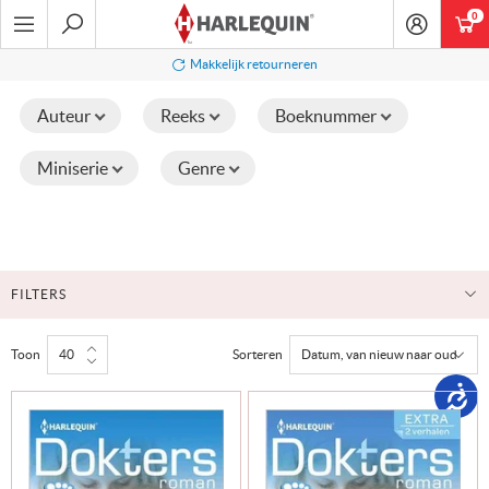
Ga
0
art
naar
navigatie
Zoeken
Makkelijk retourneren
Auteur
Reeks
Boeknummer
Miniserie
Genre
FILTERS
Toon
Sorteren