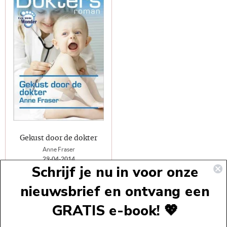
Gekust door de dokter
Anne Fraser
29-04-2014
Schrijf je nu in voor onze
Boeknummer:
70A
nieuwsbrief en ontvang een
E-Book
€4,49
GRATIS e-book! 💖
Voettekst