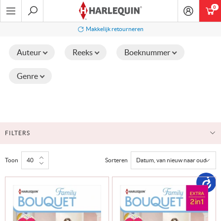
Ga
0
art
naar
navigatie
Zoeken
Makkelijk retourneren
Auteur
Reeks
Boeknummer
Genre
FILTERS
Toon
Sorteren