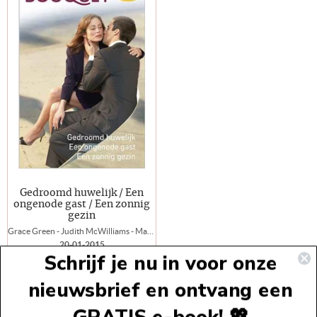
Gedroomd huwelijk / Een
ongenode gast / Een zonnig
gezin
Grace Green - Judith McWilliams - Margaret Way
20-01-2015
Schrijf je nu in voor onze
Boeknummer:
432
nieuwsbrief en ontvang een
E-Book
€6,99
GRATIS e-book! 💖