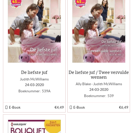
De liefste juf
De liefste juf / Twee vervulde
wensen
Judith McWilliams
Ally Blake - Judith McWilliams
24-03-2020
24-03-2020
Boeknummer:
539A
Boeknummer:
539
E-Book
€4,49
E-Book
€6,49