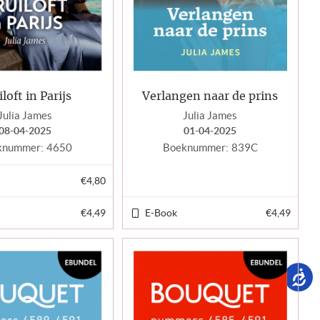
loft in Parijs
Verlangen naar de prins
Julia James
Julia James
08-04-2025
01-04-2025
knummer:
4650
Boeknummer:
839C
€4,80
€4,49
E-Book
€4,49