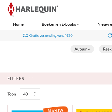
Ga
naar
navigatie
Home
Boeken en E-books
Nieuw e
Gratis verzending vanaf €30
Auteur
Reek
FILTERS
Toon