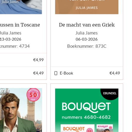
kussen in Toscane
De macht van een Griek
Julia James
Julia James
13-03-2026
06-03-2026
knummer:
4734
Boeknummer:
873C
€4,99
€4,49
E-Book
€4,49