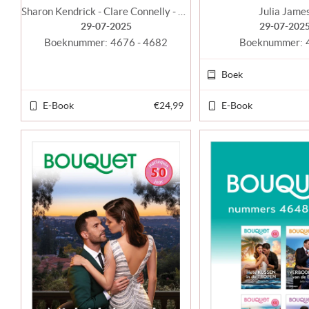
Sharon Kendrick - Clare Connelly - Michelle Smart - Jackie Ashenden - Abby Green - Julia James - Louise Fuller
Julia Jame
29-07-2025
29-07-202
Boeknummer:
4676 - 4682
Boeknummer:
Boek
E-Book
€24,99
E-Book