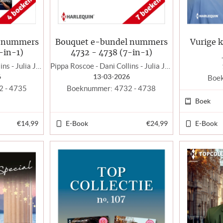
l nummers
Bouquet e-bundel nummers
Vurige 
-in-1)
4732 - 4738 (7-in-1)
Pippa Roscoe - Dani Collins - Julia James - Clare Connelly
Pippa Roscoe - Dani Collins - Julia James - Clare Connelly - Cathy Williams - Louise Fuller - Kim Lawrence
6
13-03-2026
Boe
2 - 4735
Boeknummer:
4732 - 4738
Boek
€14,99
E-Book
€24,99
E-Book