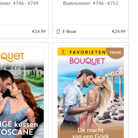
mmer:
4746 - 4749
Boeknummer:
4746 - 4752
€14,99
E-Book
€24,99