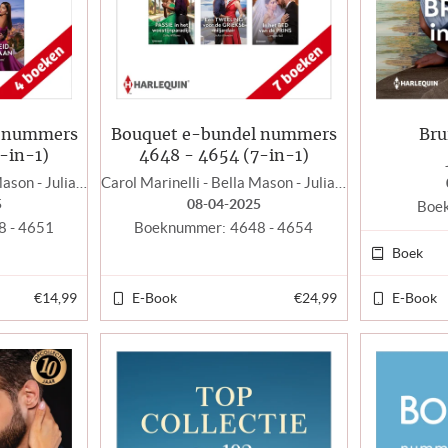
l nummers
Bouquet e-bundel nummers
Brui
-in-1)
4648 - 4654 (7-in-1)
Carol Marinelli - Bella Mason - Julia James - Tara Pammi
Carol Marinelli - Bella Mason - Julia James - Tara Pammi - Cathy Williams - Jackie Ashenden - Lorraine Hall
5
08-04-2025
Boe
8 - 4651
Boeknummer:
4648 - 4654
Boek
€14,99
E-Book
€24,99
E-Book