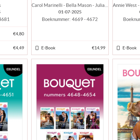
s
Carol Marinelli - Bella Mason - Julia James - Tara Pammi
5
01-07-2025
4681
Boeknummer:
4669 - 4672
Boeknu
€4,80
€4,49
E-Book
€14,99
E-Book