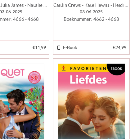
Annie West - Julia James - Natalie Anderson
Caitlin Crews - Kate Hewitt - Heidi Rice - Tara Pammi - Annie West - Julia James - Natalie Anderson
03-06-2025
03-06-2025
mmer:
4666 - 4668
Boeknummer:
4662 - 4668
€11,99
E-Book
€24,99