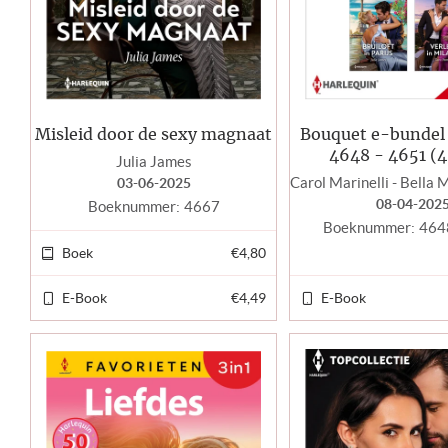
Misleid door de sexy magnaat
Bouquet e-bunde
4648 - 4651 (4
Julia James
03-06-2025
08-04-202
Boeknummer:
4667
Boeknummer:
464
Boek
€4,80
E-Book
€4,49
E-Book