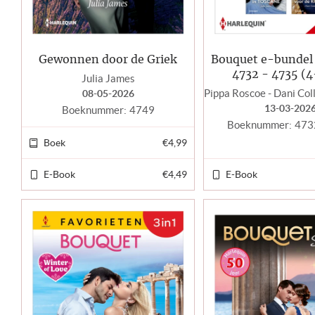
Gewonnen door de Griek
Bouquet e-bunde
4732 - 4735 (4
Julia James
08-05-2026
13-03-202
Boeknummer:
4749
Boeknummer:
473
Boek
€4,99
E-Book
€4,49
E-Book