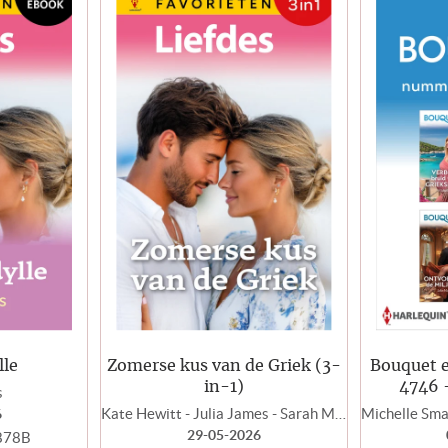
lle
Zomerse kus van de Griek (3-
Bouquet 
in-1)
4746 
s
Kate Hewitt - Julia James - Sarah Morgan
6
29-05-2026
878B