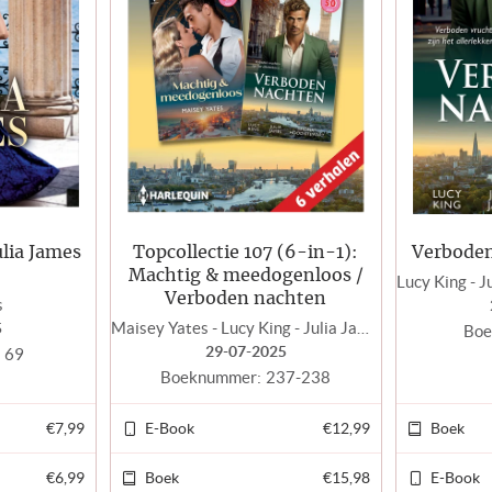
ulia James
Topcollectie 107 (6-in-1):
Verboden
Machtig & meedogenloos /
Verboden nachten
s
Maisey Yates - Lucy King - Julia James - Fiona Hood-Stewart
5
Boe
29-07-2025
69
Boeknummer:
237-238
€7,99
E-Book
€12,99
Boek
€6,99
Boek
€15,98
E-Book