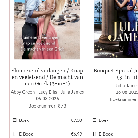
Sluimerend verlangen / Knap
Bouquet Special J
en veeleisend / De macht van
(3-in-1)
een Griek (3-in-1)
Julia Jame
Abby Green - Lucy Ellis - Julia James
26-08-202
06-03-2026
Boeknummer:
Boeknummer:
873
Boek
€7,50
Boek
E-Book
€6,99
E-Book