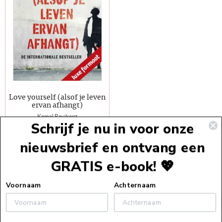
Love yourself (alsof je leven
ervan afhangt)
Kamal Ravikant
Schrijf je nu in voor onze
18-02-2020
nieuwsbrief en ontvang een
E-Book
€7,99
GRATIS e-book! 💖
Voettekst
Voornaam
Achternaam
Service