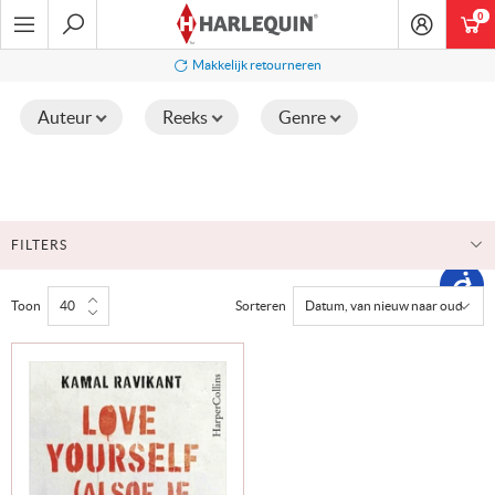
Ga
0
art
naar
navigatie
Zoeken
Makkelijk retourneren
Auteur
Reeks
Genre
FILTERS
Toon
Sorteren