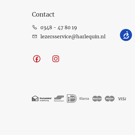
Contact
0348 - 47 80 19
lezersservice@harlequin.nl
Facebook
Instagram
Geaccepteerde
betaalmethoden