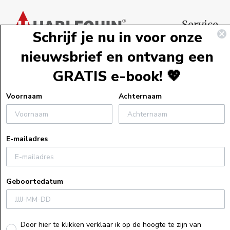
Voettekst
Service
Schrijf je nu in voor onze
Webshopservi
nieuwsbrief en ontvang een
Bestelinformat
GRATIS e-book! 💖
Verzendinform
Retourneren
Voornaam
Achternaam
Algemene voo
Veelgestelde v
E-mailadres
Actievoorwaa
Uitleg bij e-bo
Privacyverklar
Geboortedatum
Cookiebeleid
Recensiebeleid
Herroepings
Door hier te klikken verklaar ik op de hoogte te zijn van