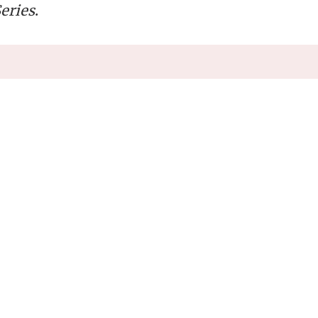
eries
.