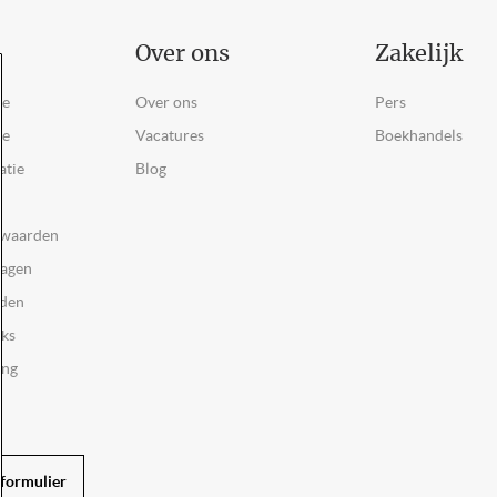
Over ons
Zakelijk
ce
Over ons
Pers
ie
Vacatures
Boekhandels
atie
Blog
rwaarden
ragen
rden
oks
ing
formulier