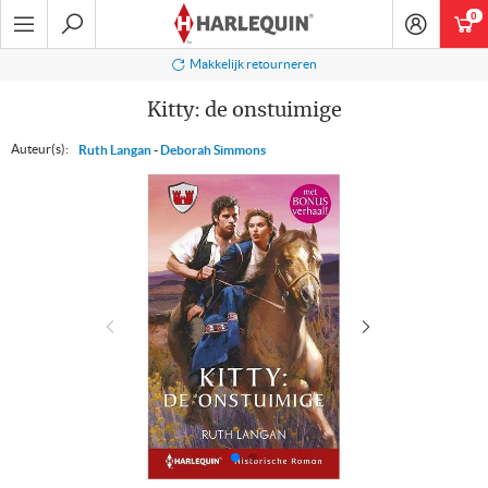
Ga
0
art
naar
navigatie
Zoeken
Makkelijk retourneren
Kitty: de onstuimige
Auteur(s):
Ruth Langan
-
Deborah Simmons