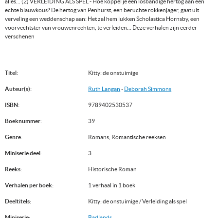
alles... (2) VERLEIDING ALS SPEL - Hoe koppel je een losbandige hertog aan een
echte blauwkous? De hertog van Penhurst, een beruchte rokkenjager, gaat uit
verveling een weddenschap aan: Het zal hem lukken Scholastica Hornsby, een
voorvechtster van vrouwenrechten, te verleiden... Deze verhalen zijn eerder
verschenen
Titel:
Kitty: de onstuimige
Auteur(s):
Ruth Langan
-
Deborah Simmons
ISBN:
9789402530537
Boeknummer:
39
Genre:
Romans, Romantische reeksen
Miniserie deel:
3
Reeks:
Historische Roman
Verhalen per boek:
1 verhaal in 1 boek
Deeltitels:
Kitty: de onstuimige / Verleiding als spel
Miniserie:
Badlands