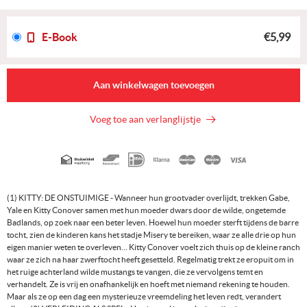
E-Book
€5,99
Aan winkelwagen toevoegen
Voeg toe aan verlanglijstje
Geaccepteerde
betaalmethoden
(1) KITTY: DE ONSTUIMIGE - Wanneer hun grootvader overlijdt, trekken Gabe,
Yale en Kitty Conover samen met hun moeder dwars door de wilde, ongetemde
Badlands, op zoek naar een beter leven. Hoewel hun moeder sterft tijdens de barre
tocht, zien de kinderen kans het stadje Misery te bereiken, waar ze alle drie op hun
eigen manier weten te overleven... Kitty Conover voelt zich thuis op de kleine ranch
waar ze zich na haar zwerftocht heeft gesetteld. Regelmatig trekt ze eropuit om in
het ruige achterland wilde mustangs te vangen, die ze vervolgens temt en
verhandelt. Ze is vrij en onafhankelijk en hoeft met niemand rekening te houden.
Maar als ze op een dag een mysterieuze vreemdeling het leven redt, verandert