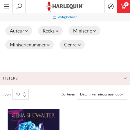
Ga
0
art
naar
navigatie
Zoeken
Veilig betalen
Auteur
Reeks
Miniserie
Miniserienummer
Genre
FILTERS
Toon
Sorteren