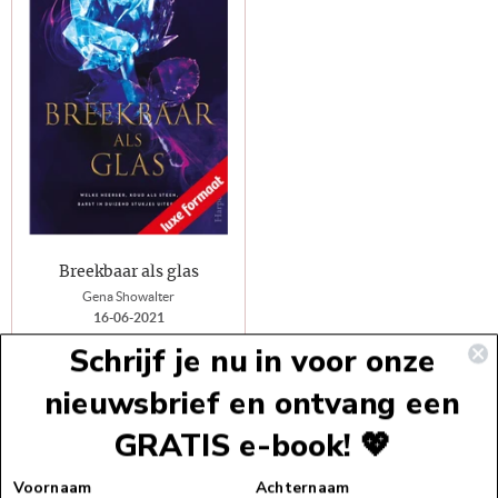
Breekbaar als glas
Gena Showalter
16-06-2021
Schrijf je nu in voor onze
E-Book
€7,99
nieuwsbrief en ontvang een
Boek
€21,99
GRATIS e-book! 💖
Voettekst
Voornaam
Achternaam