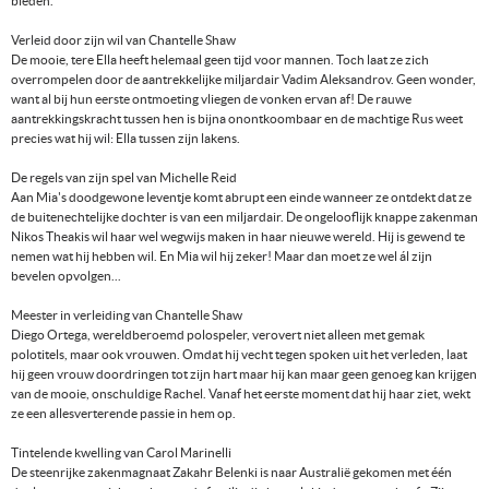
bieden.
Verleid door zijn wil van Chantelle Shaw
De mooie, tere Ella heeft helemaal geen tijd voor mannen. Toch laat ze zich
overrompelen door de aantrekkelijke miljardair Vadim Aleksandrov. Geen wonder,
want al bij hun eerste ontmoeting vliegen de vonken ervan af! De rauwe
aantrekkingskracht tussen hen is bijna onontkoombaar en de machtige Rus weet
precies wat hij wil: Ella tussen zijn lakens.
De regels van zijn spel van Michelle Reid
Aan Mia's doodgewone leventje komt abrupt een einde wanneer ze ontdekt dat ze
de buitenechtelijke dochter is van een miljardair. De ongelooflijk knappe zakenman
Nikos Theakis wil haar wel wegwijs maken in haar nieuwe wereld. Hij is gewend te
nemen wat hij hebben wil. En Mia wil hij zeker! Maar dan moet ze wel ál zijn
bevelen opvolgen...
Meester in verleiding van Chantelle Shaw
Diego Ortega, wereldberoemd polospeler, verovert niet alleen met gemak
polotitels, maar ook vrouwen. Omdat hij vecht tegen spoken uit het verleden, laat
hij geen vrouw doordringen tot zijn hart maar hij kan maar geen genoeg kan krijgen
van de mooie, onschuldige Rachel. Vanaf het eerste moment dat hij haar ziet, wekt
ze een allesverterende passie in hem op.
Tintelende kwelling van Carol Marinelli
De steenrijke zakenmagnaat Zakahr Belenki is naar Australië gekomen met één