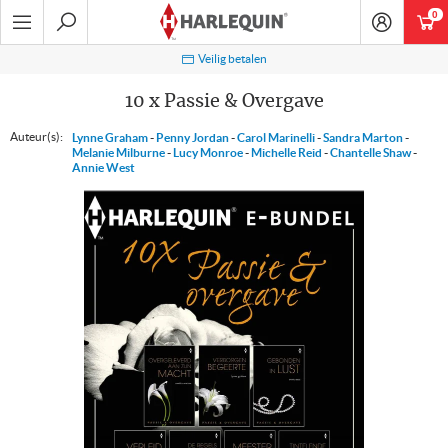
Ga
0
art
naar
navigatie
Zoeken
Veilig betalen
10 x Passie & Overgave
Auteur(s):
Lynne Graham
-
Penny Jordan
-
Carol Marinelli
-
Sandra Marton
-
Melanie Milburne
-
Lucy Monroe
-
Michelle Reid
-
Chantelle Shaw
-
Annie West