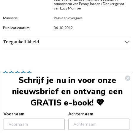
schoonheid van Penny Jordan / Donker genot
van Lucy Monroe
Miniserie:
Passie en overgave
Publicatiedatum:
04-10-2012
Toegankelijkheid
Schrijf je nu in voor onze
nieuwsbrief en ontvang een
GRATIS e-book! 💖
Voettekst
Voornaam
Achternaam