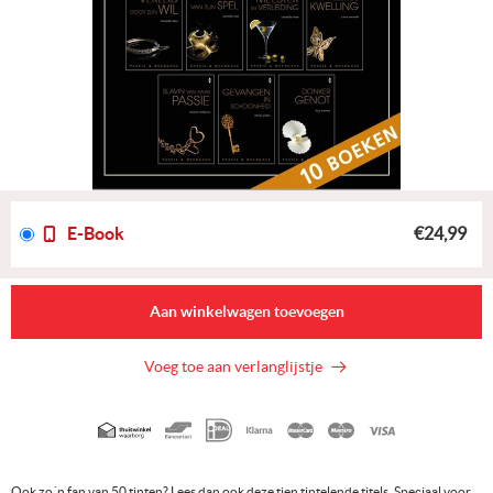
E-Book
€24,99
Aan winkelwagen toevoegen
Voeg toe aan verlanglijstje
Geaccepteerde
betaalmethoden
Ook zo´n fan van 50 tinten? Lees dan ook deze tien tintelende titels. Speciaal voor