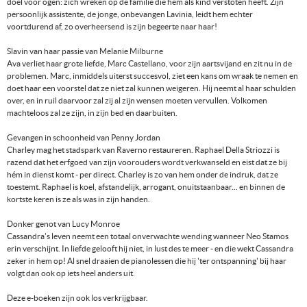
doel voor ogen: zich wreken op de familie die hem als kind verstoten heeft. Zijn
persoonlijk assistente, de jonge, onbevangen Lavinia, leidt hem echter
voortdurend af, zo overheersend is zijn begeerte naar haar!
Slavin van haar passie van Melanie Milburne
Ava verliet haar grote liefde, Marc Castellano, voor zijn aartsvijand en zit nu in de
problemen. Marc, inmiddels uiterst succesvol, ziet een kans om wraak te nemen en
doet haar een voorstel dat ze niet zal kunnen weigeren. Hij neemt al haar schulden
over, en in ruil daarvoor zal zij al zijn wensen moeten vervullen. Volkomen
machteloos zal ze zijn, in zijn bed en daarbuiten.
Gevangen in schoonheid van Penny Jordan
Charley mag het stadspark van Raverno restaureren. Raphael Della Striozzi is
razend dat het erfgoed van zijn voorouders wordt verkwanseld en eist dat ze bij
hém in dienst komt - per direct. Charley is zo van hem onder de indruk, dat ze
toestemt. Raphael is koel, afstandelijk, arrogant, onuitstaanbaar... en binnen de
kortste keren is ze als was in zijn handen.
Donker genot van Lucy Monroe
Cassandra's leven neemt een totaal onverwachte wending wanneer Neo Stamos
erin verschijnt. In liefde gelooft hij niet, in lust des te meer - en die wekt Cassandra
zeker in hem op! Al snel draaien de pianolessen die hij 'ter ontspanning' bij haar
volgt dan ook op iets heel anders uit.
Deze e-boeken zijn ook los verkrijgbaar.