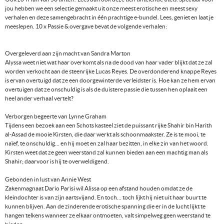
jou hebben we een selectie gemaakt uit onze meest erotische en meest sexy
verhalen en deze samengebracht in één prachtige e-bundel. Lees, geniet en laat je
meeslepen. 10 x Passie & overgave bevat de volgende verhalen:
Overgeleverd aan zijn macht van Sandra Marton
Alyssa weet niet wat haar overkomt als na de dood van haar vader blijkt dat ze zal
worden verkocht aan de steenrijke Lucas Reyes. De overdonderend knappe Reyes
is ervan overtuigd dat ze een doorgewinterde verleidster is. Hoe kan ze hem ervan
overtuigen dat ze onschuldig is als de duistere passie die tussen hen oplaait een
heel ander verhaal vertelt?
Verborgen begeerte van Lynne Graham
Tijdens een bezoek aan een Schots kasteel ziet de puissant rijke Shahir bin Harith
al-Assad de mooie Kirsten, die daar werkt als schoonmaakster. Ze is te mooi, te
naïef, te onschuldig... en hij moet en zal haar bezitten, in elke zin van het woord.
Kirsten weet dat ze geen weerstand zal kunnen bieden aan een machtig man als
Shahir; daarvoor is hij te overweldigend.
Gebonden in lust van Annie West
Zakenmagnaat Dario Parisi wil Alissa op een afstand houden omdat ze de
kleindochter is van zijn aartsvijand. En toch... toch lijkt hij niet uit haar buurt te
kunnen blijven. Aan de zinderende erotische spanning die er in de lucht lijkt te
hangen telkens wanneer ze elkaar ontmoeten, valt simpelweg geen weerstand te