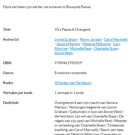
Deze verhalen zijn eerder verschenen in Bouquet Passie.
Titel:
10 x Passie & Overgave
Auteur(s):
Lynne Graham
-
Penny Jordan
-
Carol Marinelli
-
Sandra Marton
-
Melanie Milburne
-
Lucy
Monroe
-
Michelle Reid
-
Chantelle Shaw
-
Annie West
ISBN:
9789461993359
Genre:
Erotische romantiek
Reeks:
50 tinten van Harlequin
Verhalen per boek:
1 verhaal in 1 boek
Deeltitels:
Overgeleverd aan zijn macht van Sandra
Marton / Verborgen begeerte van Lynne
Graham / Gebonden in lust van Annie West /
Verleid door zijn wil van Chantelle Shaw / De
regels van zijn spel van Michelle Reid / Meester
in verleiding van Chantelle Shaw / Tintelende
kwelling van Carol Marinelli / Slavin van haar
passie van Melanie Milburne / Gevangen in