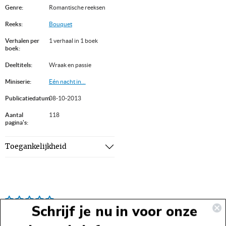
Genre:
Romantische reeksen
Reeks:
Bouquet
Verhalen per
1 verhaal in 1 boek
boek:
Deeltitels:
Wraak en passie
Miniserie:
Eén nacht in...
Publicatiedatum:
08-10-2013
Aantal
118
pagina's:
Toegankelijkheid
Schrijf je nu in voor onze