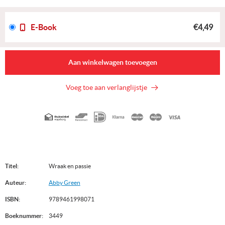
E-Book
€4,49
Aan winkelwagen toevoegen
Voeg toe aan verlanglijstje
Geaccepteerde
betaalmethoden
Titel:
Wraak en passie
Auteur:
Abby Green
ISBN:
9789461998071
Boeknummer:
3449