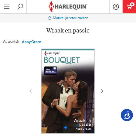
Ga
0
art
naar
navigatie
Zoeken
Makkelijk retourneren
Wraak en passie
Auteur(s):
Abby Green