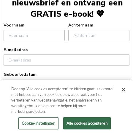
nieuwsbrief en ontvang een
GRATIS e-book! 💖
Voettekst
Voornaam
Achternaam
Service
E-mailadres
Webshopservice
Over ons
Bestelinformatie
Geboortedatum
Over ons
Verzendinformatie
Zakelijk
Vacatures
Retourneren
Door op “Alle cookies accepteren” te klikken gaat u akkoord
Pers
Blog
Algemene voorwaarden
met het opslaan van cookies op uw apparaat voor het
Contact
Door hier te klikken verklaar ik op de hoogte te zijn van
Boekhandels
Veelgestelde vragen
verbeteren van websitenavigatie, het analyseren van
het privacybeleid van Harlequin.
websitegebruik en om ons te helpen bij onze
0348 - 47 80 19
Actievoorwaarden
marketingprojecten.
Facebook
Instagram
Schrijf je nu in!
lezersservice@harlequin.nl
Uitleg bij e-books
Cookie-instellingen
Alle cookies accepteren
Privacyverklaring
Klik
hier
voor de laatste versie van ons privacybeleid.
Copyright 2026
Harlequin
. Alle rechten voorbehouden