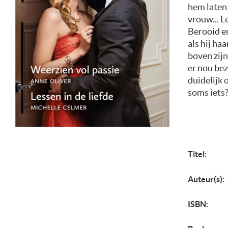
hem laten
vrouw... L
Berooid e
als hij ha
boven zijn
er nou be
duidelijk 
soms iets?
Titel:
Auteur(s):
ISBN: