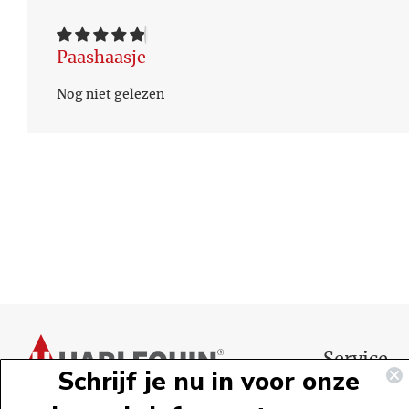
Paashaasje
Nog niet gelezen
Voettekst
Service
Schrijf je nu in voor onze
Webshopservi