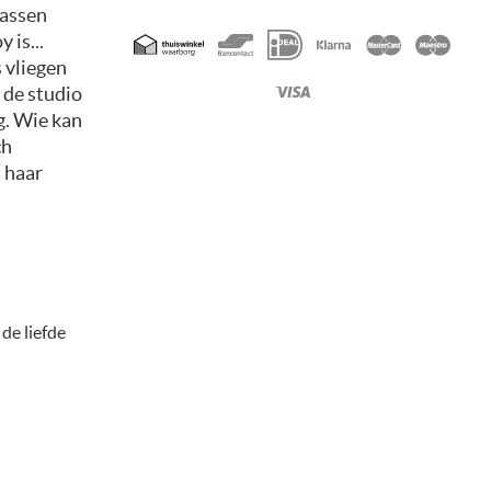
wassen
Geaccepteerde
 is...
betaalmethoden
 vliegen
 de studio
g. Wie kan
ch
t haar
 de liefde