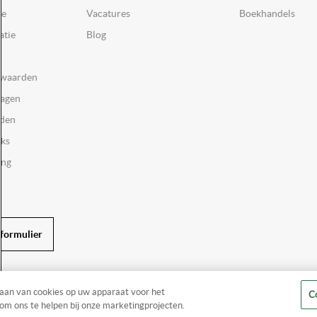
ie
Vacatures
Boekhandels
atie
Blog
rwaarden
ragen
rden
oks
ing
formulier
laan van cookies op uw apparaat voor het
Co
om ons te helpen bij onze marketingprojecten.
Copyright 2026
Harlequin
. Alle rechten voorbehouden