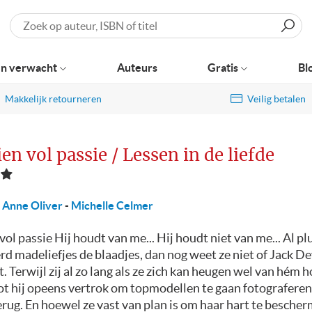
Zoeken
n verwacht
Auteurs
Gratis
Bl
Makkelijk retourneren
Veilig betalen
en vol passie / Lessen in de liefde
Anne Oliver
-
Michelle Celmer
ol passie Hij houdt van me... Hij houdt niet van me... Al pl
d madeliefjes de blaadjes, dan nog weet ze niet of Jack De
. Terwijl zij al zo lang als ze zich kan heugen wel van hém h
ot hij opeens vertrok om topmodellen te gaan fotograferen i
terug. En hoewel ze vast van plan is om haar hart te bescher