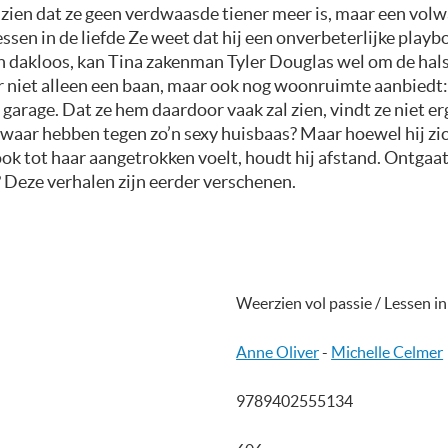
 zien dat ze geen verdwaasde tiener meer is, maar een vol
essen in de liefde Ze weet dat hij een onverbeterlijke playboy
n dakloos, kan Tina zakenman Tyler Douglas wel om de hals
ar niet alleen een baan, maar ook nog woonruimte aanbiedt:
 garage. Dat ze hem daardoor vaak zal zien, vindt ze niet er
zwaar hebben tegen zo’n sexy huisbaas? Maar hoewel hij zi
ook tot haar aangetrokken voelt, houdt hij afstand. Ontgaa
 Deze verhalen zijn eerder verschenen.
Weerzien vol passie / Lessen in
Anne Oliver
-
Michelle Celmer
9789402555134