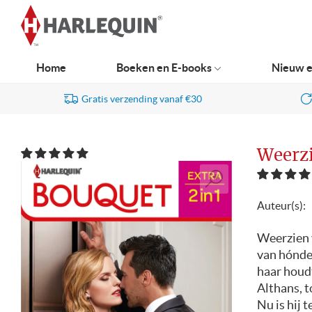
Ga
naar
navigatie
Home
Boeken en E-books
Nieuw e
Gratis verzending vanaf €30
Weerzi
Auteur(s):
Weerzien v
van hónder
haar houdt
Althans, t
Nu is hij 