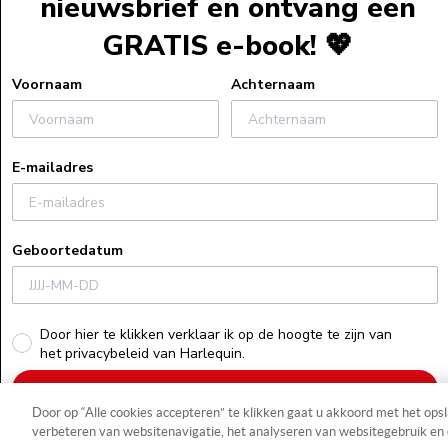
nieuwsbrief en ontvang een
Bestelinformat
GRATIS e-book! 💖
Verzendinform
Retourneren
Voornaam
Achternaam
Algemene voo
Veelgestelde v
E-mailadres
Actievoorwaa
Uitleg bij e-bo
Privacyverklar
Geboortedatum
Cookiebeleid
Recensiebeleid
Herroepings
Door hier te klikken verklaar ik op de hoogte te zijn van
het privacybeleid van Harlequin.
Schrijf je nu in!
Door op “Alle cookies accepteren” te klikken gaat u akkoord met het ops
Klik
hier
voor de laatste versie van ons privacybeleid.
verbeteren van websitenavigatie, het analyseren van websitegebruik en 