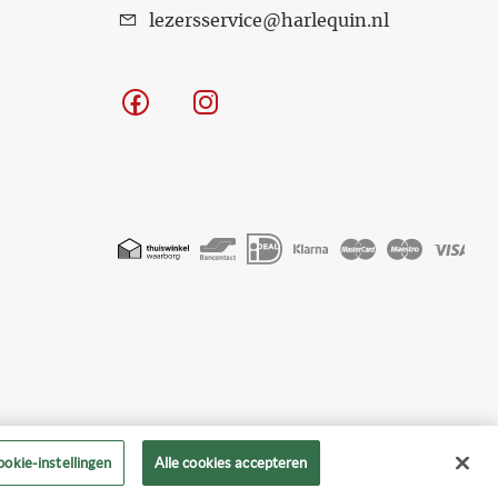
lezersservice@harlequin.nl
Facebook
Instagram
Geaccepteerde
betaalmethoden
okie-instellingen
Alle cookies accepteren