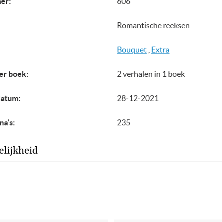
er:
606
Romantische reeksen
Bouquet
,
Extra
er boek:
2 verhalen in 1 boek
datum:
28-12-2021
na's:
235
lijkheid