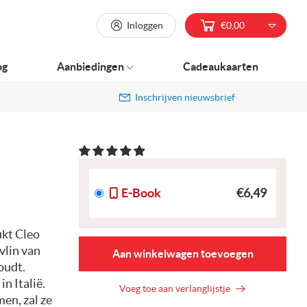
Inloggen
€0,00
og
Aanbiedingen
Cadeaukaarten
Inschrijven nieuwsbrief
E-Book
€6,49
ukt Cleo
vlin van
Aan winkelwagen toevoegen
oudt.
n Italië.
Voeg toe aan verlanglijstje
men, zal ze