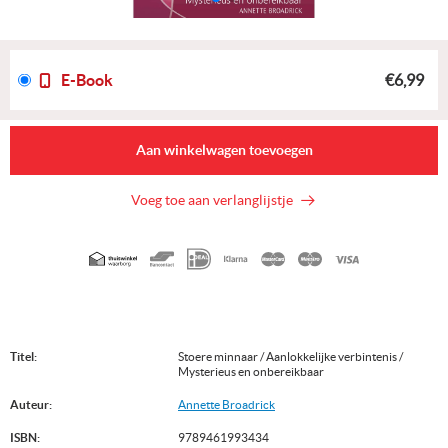
E-Book
€6,99
Aan winkelwagen toevoegen
Voeg toe aan verlanglijstje
Geaccepteerde
betaalmethoden
Titel:
Stoere minnaar / Aanlokkelijke verbintenis /
Mysterieus en onbereikbaar
Auteur:
Annette Broadrick
ISBN:
9789461993434