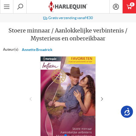
Ga
0
art
naar
navigatie
Zoeken
Gratis verzending vanaf €30
Stoere minnaar / Aanlokkelijke verbintenis /
Mysterieus en onbereikbaar
Auteur(s):
Annette Broadrick