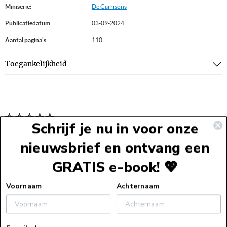
Miniserie:
De Garrisons
Publicatiedatum:
03-09-2024
Aantal pagina's:
110
Toegankelijkheid
Schrijf je nu in voor onze
nieuwsbrief en ontvang een
GRATIS e-book! 💖
Voettekst
Voornaam
Achternaam
Service