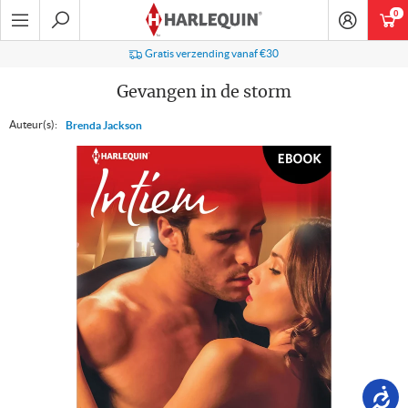
Ga
0
art
naar
navigatie
Zoeken
Gratis verzending vanaf €30
Gevangen in de storm
Auteur(s):
Brenda Jackson