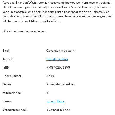
Advocaat Brandon Washington is niet gewend dat vrouwen hem negeren, ook niet
als het om zaken gaat. Toch is dat precies wat Cassie Sinclair-Garrison, halfzuster
van zijn grootste cliënt, doet! Incognito reist hij naar haar toe op de Bahama’s, en
gooit daar echt alles in de strijd om te proberen haar geheimen bloot te leggen. Dat
lukt hem wonderwel. Maar nu wil hij méér…
Dit verhaal is eerder verschenen.
Titel:
Gevangen in de storm
Auteur:
Brenda Jackson
ISBN:
9789402571899
Boeknummer:
374B
Genre:
Romantische reeksen
Miniserie deel:
4
Reeks:
Intiem
,
Extra
Verhalen per boek:
1 verhaal in 1 boek