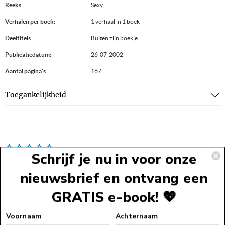
Reeks:
Sexy
Verhalen per boek:
1 verhaal in 1 boek
Deeltitels:
Buiten zijn boekje
Publicatiedatum:
26-07-2002
Aantal pagina's:
167
Toegankelijkheid
Schrijf je nu in voor onze
nieuwsbrief en ontvang een
GRATIS e-book! 💖
Voettekst
Voornaam
Achternaam