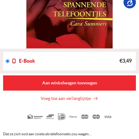
E-Book
€3,49
Aan winkelwagen toevoegen
Voeg toe aan verlanglijstje
Geaccepteerde
betaalmethoden
Dat ze zich ooit aan zoiets als telefoonseks zou wagen...