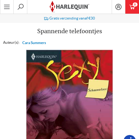
Ga
0
art
naar
navigatie
Zoeken
Gratis verzending vanaf €30
Spannende telefoontjes
Auteur(s):
Cara Summers