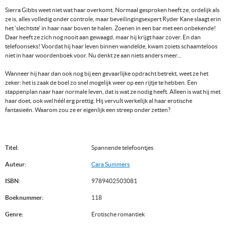
Sierra Gibbs weet niet wat haar overkomt. Normaal gesproken heeft ze, ordelijk als
ze is, alles volledig onder controle, maar beveilingingsexpert Ryder Kane slaagt erin
het 'slechtste' in haar naar boven te halen. Zoenen in een bar met een onbekende!
Daar heeft ze zich nog nooit aan gewaagd, maar hij krijgt haar zover. En dan
telefoonseks! Voordat hij haar leven binnen wandelde, kwam zoiets schaamteloos
niet in haar woordenboek voor. Nu denkt ze aan niets anders meer...
Wanneer hij haar dan ook nog bij een gevaarlijke opdracht betrekt, weet ze het
zeker: het is zaak de boel zo snel mogelijk weer op een rijtje te hebben. Een
stappenplan naar haar normale leven, dat is wat ze nodig heeft. Alleen is wat hij met
haar doet, ook wel héél erg prettig. Hij vervult werkelijk al haar erotische
fantasieën. Waarom zou ze er eigenlijk een streep onder zetten?
Titel:
Spannende telefoontjes
Auteur:
Cara Summers
ISBN:
9789402503081
Boeknummer:
118
Genre:
Erotische romantiek