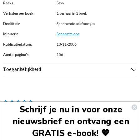
Reeks:
Sexy
Verhalen per boek:
1 verhaal in 1 boek
Deeltitels:
Spannende telefoontjes
Miniserie:
Schaamteloos
Publicatiedatum:
10-11-2006
Aantal pagina's:
156
Toegankelijkheid
Schrijf je nu in voor onze
nieuwsbrief en ontvang een
GRATIS e-book! 💖
Voettekst