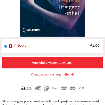
E-Book
€4,99
Aan winkelwagen toevoegen
Voeg toe aan verlanglijstje
Geaccepteerde
betaalmethoden
Vijfentwintig jaar geleden werd Kendalls tweelingzusje voor haar neus ontvoerd.