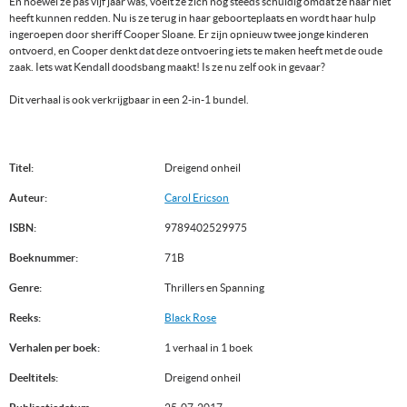
En hoewel ze pas vijf jaar was, voelt ze zich nog steeds schuldig omdat ze haar niet
heeft kunnen redden. Nu is ze terug in haar geboorteplaats en wordt haar hulp
ingeroepen door sheriff Cooper Sloane. Er zijn opnieuw twee jonge kinderen
ontvoerd, en Cooper denkt dat deze ontvoering iets te maken heeft met de oude
zaak. Iets wat Kendall doodsbang maakt! Is ze nu zelf ook in gevaar?
Dit verhaal is ook verkrijgbaar in een 2-in-1 bundel.
Titel:
Dreigend onheil
Auteur:
Carol Ericson
ISBN:
9789402529975
Boeknummer:
71B
Genre:
Thrillers en Spanning
Reeks:
Black Rose
Verhalen per boek:
1 verhaal in 1 boek
Deeltitels:
Dreigend onheil