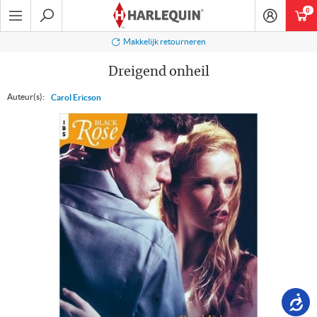
Ga
0
art
naar
navigatie
Zoeken
Makkelijk retourneren
Dreigend onheil
Auteur(s):
Carol Ericson