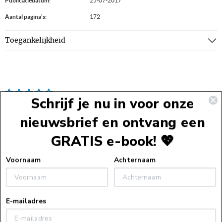
Publicatiedatum:
25-07-2017
Aantal pagina's:
172
Toegankelijkheid
Schrijf je nu in voor onze
nieuwsbrief en ontvang een
GRATIS e-book! 💖
Voettekst
Voornaam
Achternaam
Service
E-mailadres
Webshopservice