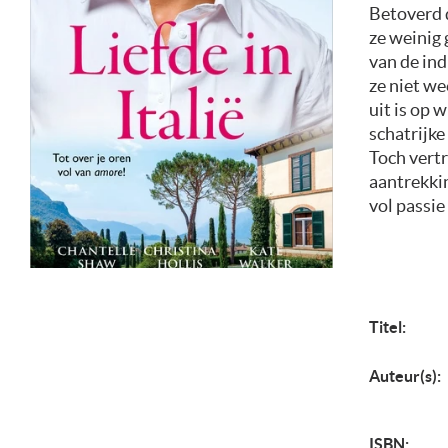
Betoverd d
ze weinig 
van de ind
ze niet we
uit is op 
schatrijke
Toch vertr
aantrekkin
vol passie
Titel:
Auteur(s):
ISBN: