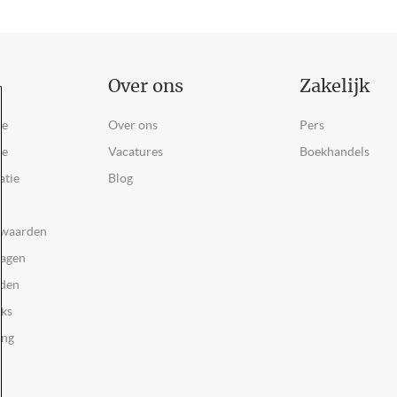
Over ons
Zakelijk
ce
Over ons
Pers
ie
Vacatures
Boekhandels
atie
Blog
rwaarden
ragen
rden
oks
ing