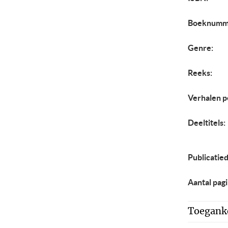
Boeknumm
Genre:
Reeks:
Verhalen p
Deeltitels:
Publicatie
Aantal pagi
Toeganke