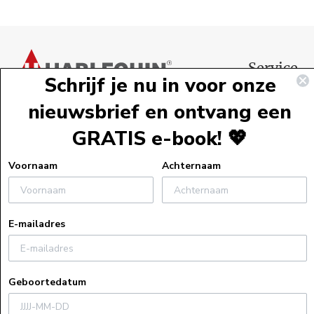
Voettekst
Service
Schrijf je nu in voor onze
Webshopservi
nieuwsbrief en ontvang een
Bestelinformat
GRATIS e-book! 💖
Verzendinform
Retourneren
Voornaam
Achternaam
Algemene voo
Veelgestelde v
E-mailadres
Actievoorwaa
Uitleg bij e-bo
Privacyverklar
Geboortedatum
Cookiebeleid
Recensiebeleid