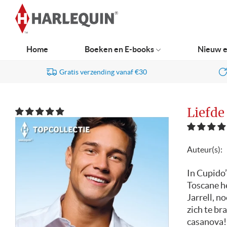
Ga
naar
navigatie
Home
Boeken en E-books
Nieuw e
Gratis verzending vanaf €30
Liefde 
Auteur(s):
In Cupido’
Toscane h
Jarrell, n
zich te br
casanova!