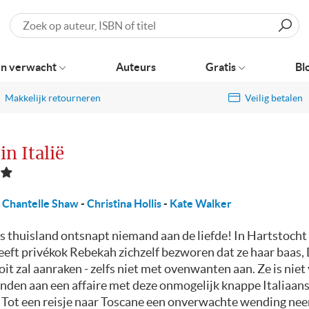
Zoeken
n verwacht
Auteurs
Gratis
Bl
Makkelijk retourneren
Veilig betalen
in Italië
Chantelle Shaw
-
Christina Hollis
-
Kate Walker
s thuisland ontsnapt niemand aan de liefde! In Hartstocht 
eeft privékok Rebekah zichzelf bezworen dat ze haar baas,
ooit zal aanraken - zelfs niet met ovenwanten aan. Ze is niet
anden aan een affaire met deze onmogelijk knappe Italiaan
 Tot een reisje naar Toscane een onverwachte wending ne