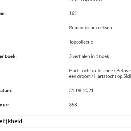
er:
161
Romantische reeksen
Topcollectie
er boek:
3 verhalen in 1 boek
Hartstocht in Toscane / Betov
een droom / Hartstocht op Sicil
datum:
31-08-2021
na's:
358
lijkheid