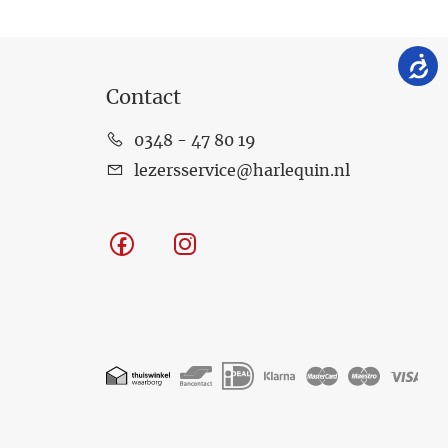
Contact
0348 - 47 80 19
lezersservice@harlequin.nl
Facebook
Instagram
Geaccepteerde
betaalmethoden