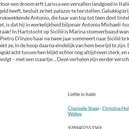
oor een droom erft Larissa een vervallen landgoed in Ital
geld heeft, besluit ze het palazzo te herstellen. Gelukkig kri
rukwekkende Antonio, die haar van top tot teen doet tinte
et, is dat hij in werkelijkheid biljonair Antonio Michaeli-Is
wraak! In Hartstocht op Sicilië is Marina stomverbaasd wa
 Pietro D’Inzeo haar na twee jaar sommeert naar Sicilië te
ekt ze, in de hoop daarna eindelijk van hem bevrijd te zijn.
gskracht tussen hen blijkt echter nog altijd even sterk, en
 volgt – met een staartje… Deze verhalen zijn eerder versc
Liefde in Italië
Chantelle Shaw
-
Christina Hol
Walker
9789402553369