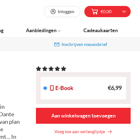
Inloggen
€0,00
og
Aanbiedingen
Cadeaukaarten
Inschrijven nieuwsbrief
E-Book
€6,99
in
 Dante
Aan winkelwagen toevoegen
 van plan
se
Voeg toe aan verlanglijstje
emt… In