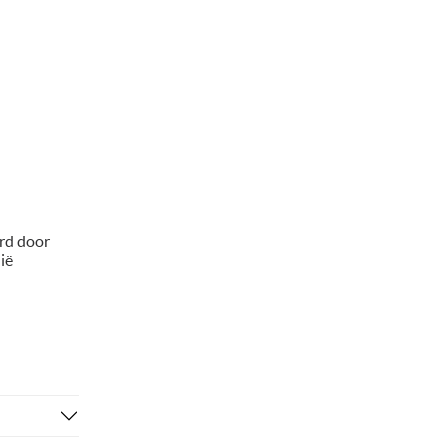
erd door
ië