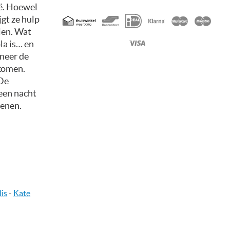
ië. Hoewel
Geaccepteerde
jgt ze hulp
betaalmethoden
len. Wat
ola is… en
nneer de
 komen.
 De
 een nacht
henen.
lis
-
Kate