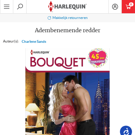
Ga
0
art
naar
navigatie
Zoeken
Makkelijk retourneren
Adembenemende redder
Auteur(s):
Charlene Sands