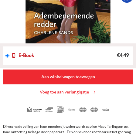
E-Book
€4,49
Aan winkelwagen toevoegen
Voeg toe aan verlanglijstje
Geaccepteerde
betaalmethoden
Direct na de veiling van haar moeders juwelen wordt actrice Macy Tarlington tot
haar ontzetting belaagd door paparazzi. Een onbekende redt haar uit het gedrang.