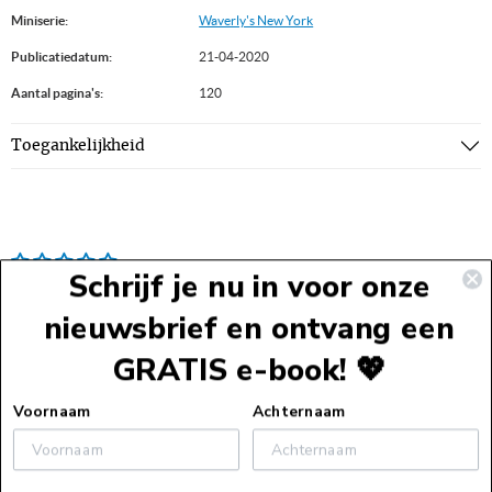
Miniserie:
Waverly's New York
Publicatiedatum:
21-04-2020
Aantal pagina's:
120
Toegankelijkheid
Schrijf je nu in voor onze
nieuwsbrief en ontvang een
GRATIS e-book! 💖
Voettekst
Voornaam
Achternaam