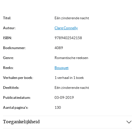
Titel:
Eén zinderende nacht
Auteur:
Clare Connelly
ISBN:
9789402542158
Boeknummer:
4089
Genre:
Romantische reeksen
Reeks:
Bouquet
Verhalen per boek:
1 verhaal in 1 boek
Deeltitels:
Eén zinderende nacht
Publicatiedatum:
03-09-2019
Aantal pagina's:
130
Toegankelijkheid