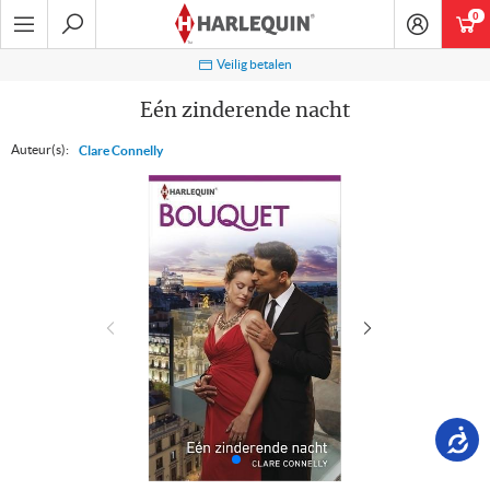
Ga
0
art
naar
navigatie
Zoeken
Veilig betalen
Eén zinderende nacht
Auteur(s):
Clare Connelly