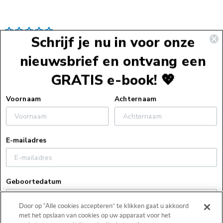
Schrijf je nu in voor onze
nieuwsbrief en ontvang een
GRATIS e-book! 💖
Voettekst
Voornaam
Achternaam
Service
E-mailadres
Webshopservice
Over ons
Bestelinformatie
Geboortedatum
Over ons
Verzendinformatie
Zakelijk
Vacatures
Retourneren
Door op “Alle cookies accepteren” te klikken gaat u akkoord
Pers
Blog
Algemene voorwaarden
met het opslaan van cookies op uw apparaat voor het
Contact