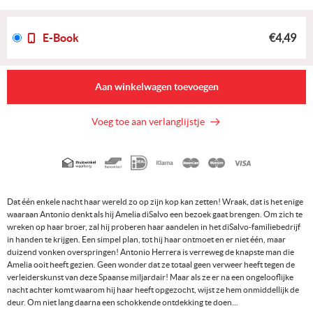
E-Book
€4,49
Aan winkelwagen toevoegen
Voeg toe aan verlanglijstje
Geaccepteerde
betaalmethoden
Dat één enkele nacht haar wereld zo op zijn kop kan zetten! Wraak, dat is het enige
waaraan Antonio denkt als hij Amelia diSalvo een bezoek gaat brengen. Om zich te
wreken op haar broer, zal hij proberen haar aandelen in het diSalvo-familiebedrijf
in handen te krijgen. Een simpel plan, tot hij haar ontmoet en er niet één, maar
duizend vonken overspringen! Antonio Herrera is verreweg de knapste man die
Amelia ooit heeft gezien. Geen wonder dat ze totaal geen verweer heeft tegen de
verleiderskunst van deze Spaanse miljardair! Maar als ze er na een ongelooflijke
nacht achter komt waarom hij haar heeft opgezocht, wijst ze hem onmiddellijk de
deur. Om niet lang daarna een schokkende ontdekking te doen...