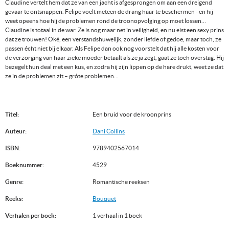
Claudine vertelt hem dat ze van een jacht is afgesprongen om aan een dreigend
gevaar te ontsnappen. Felipe voelt meteen de drang haar te beschermen - en hij
weet opeens hoe hij de problemen rond de troonopvolging op moet lossen…
Claudine is totaal in de war. Ze is nog maar net in veiligheid, en nu eist een sexy prins
dat ze trouwen! Oké, een verstandshuwelijk, zonder liefde of gedoe, maar toch, ze
passen écht niet bij elkaar. Als Felipe dan ook nog voorstelt dat hij alle kosten voor
de verzorging van haar zieke moeder betaalt als ze ja zegt, gaat ze toch overstag. Hij
bezegelt hun deal met een kus, en zodra hij zijn lippen op de hare drukt, weet ze dat
ze in de problemen zit – gróte problemen…
Titel:
Een bruid voor de kroonprins
Auteur:
Dani Collins
ISBN:
9789402567014
Boeknummer:
4529
Genre:
Romantische reeksen
Reeks:
Bouquet
Verhalen per boek:
1 verhaal in 1 boek