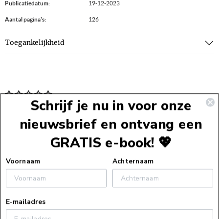
Publicatiedatum:
19-12-2023
Aantal pagina's:
126
Toegankelijkheid
Schrijf je nu in voor onze
nieuwsbrief en ontvang een
GRATIS e-book! 💖
Voettekst
Voornaam
Achternaam
Service
E-mailadres
Webshopservice