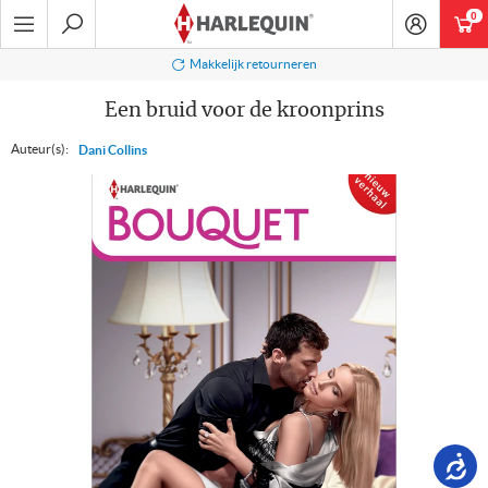
Ga
0
art
naar
navigatie
Zoeken
Makkelijk retourneren
Een bruid voor de kroonprins
Auteur(s):
Dani Collins