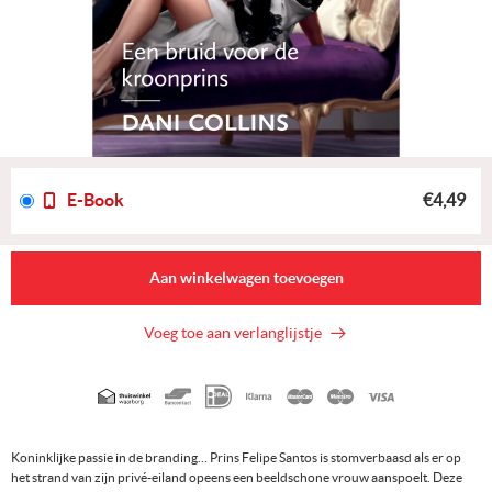
E-Book
€4,49
Aan winkelwagen toevoegen
Voeg toe aan verlanglijstje
Geaccepteerde
betaalmethoden
Koninklijke passie in de branding… Prins Felipe Santos is stomverbaasd als er op
het strand van zijn privé-eiland opeens een beeldschone vrouw aanspoelt. Deze