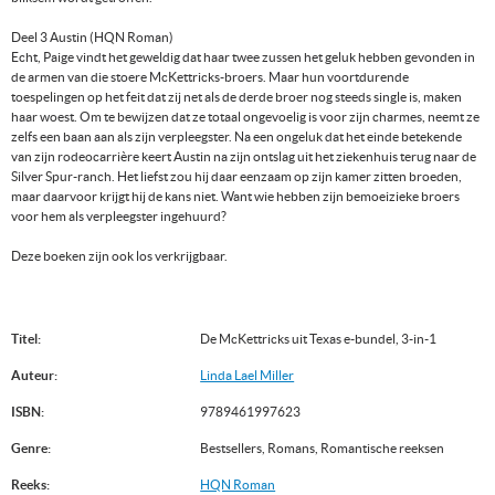
Deel 3 Austin (HQN Roman)
Echt, Paige vindt het geweldig dat haar twee zussen het geluk hebben gevonden in
de armen van die stoere McKettricks-broers. Maar hun voortdurende
toespelingen op het feit dat zij net als de derde broer nog steeds single is, maken
haar woest. Om te bewijzen dat ze totaal ongevoelig is voor zijn charmes, neemt ze
zelfs een baan aan als zijn verpleegster. Na een ongeluk dat het einde betekende
van zijn rodeocarrière keert Austin na zijn ontslag uit het ziekenhuis terug naar de
Silver Spur-ranch. Het liefst zou hij daar eenzaam op zijn kamer zitten broeden,
maar daarvoor krijgt hij de kans niet. Want wie hebben zijn bemoeizieke broers
voor hem als verpleegster ingehuurd?
Deze boeken zijn ook los verkrijgbaar.
Titel:
De McKettricks uit Texas e-bundel, 3-in-1
Auteur:
Linda Lael Miller
ISBN:
9789461997623
Genre:
Bestsellers, Romans, Romantische reeksen
Reeks:
HQN Roman