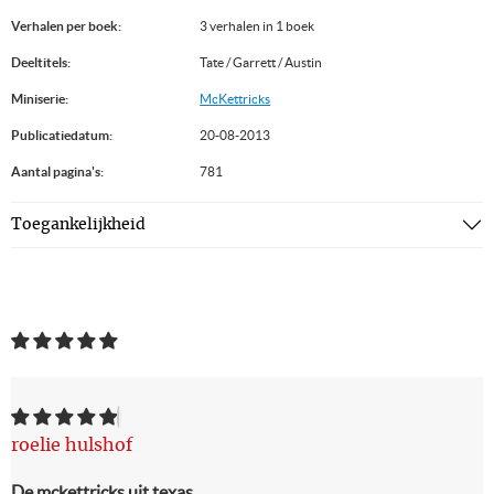
Verhalen per boek:
3 verhalen in 1 boek
Deeltitels:
Tate / Garrett / Austin
Miniserie:
McKettricks
Publicatiedatum:
20-08-2013
Aantal pagina's:
781
Toegankelijkheid
roelie hulshof
De mckettricks uit texas