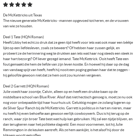
De McKettricks uit Texas
The nieuwe generatie McKettricks - mannen opgevoed tot heren, en de vrouwen
van wie ze houden.
Deel 1 Tate (HQN Roman)
Heeft Libby het echt zo druk dat ze geen tijd heeft voor iets wat ook maar een béétje
lijkt op een liefdesleven, zoals ze beweert? Of hebben haar zussen gelijk, en
probeert ze de herinnering weg te drukken aan iets wat haar nog steeds een steek in
haar hart bezorgt? Of liever gezegd iemand. Tate McKettrick. Ooit heeft Tate een
fout gemaakt die hem de liefde van zijn leven kostte. En hoewel hij daar op de dag
van vandaag spijt van heeft, heeft hij nooit een poging gedaan haar dat te zeggen -
hij geloofde gewoon niet dat ze hem ooit zou kunnen vergeven.
Deel 2 Garrett (HQN Roman)
Julie voedt haar zoontje, Calvin, alleen op en heeft een drukke baan op de
middelbare school van Blue River. Alsof dat niet hectisch genoeg is, moet ze nu ook
nog voor onbepaalde tijd haar huurhuis uit. Gelukkig mogen ze zolang logeren op
de Silver Spur Ranch bij de McKettricks. Garrett is politicus in hart en nieren, maar
nu heeft hij even behoefte aan gewoon eerlijk cowboywerk. Dus is hij terug op de
ranch, waar zijn broer Tate best wat hulp kan gebruiken. Hij zal een tijdje blijven, en
dan terugkeren naar het politieke slagveld. Een mooi voornemen, tot hij Julie
Remmington in de keuken aantreft. Als ze hem aankijkt, is het alsof hij door de
bliksem wordt getroffen.