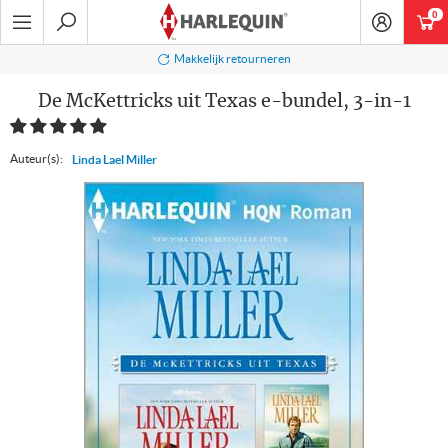
Ga
0
art
naar
navigatie
Zoeken
Makkelijk retourneren
De McKettricks uit Texas e-bundel, 3-in-1
Auteur(s):
Linda Lael Miller