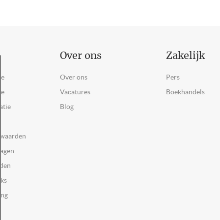
Over ons
Zakelijk
ce
Over ons
Pers
ie
Vacatures
Boekhandels
atie
Blog
rwaarden
ragen
rden
oks
ing