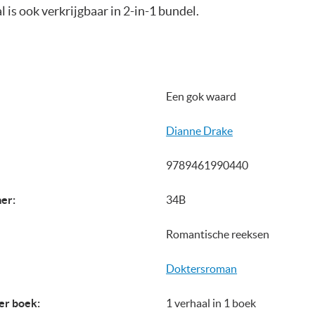
l is ook verkrijgbaar in 2-in-1 bundel.
Een gok waard
Dianne Drake
9789461990440
er:
34B
Romantische reeksen
Doktersroman
er boek:
1 verhaal in 1 boek