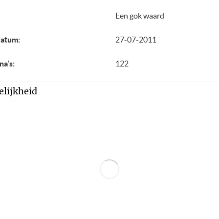
Een gok waard
datum:
27-07-2011
na's:
122
lijkheid