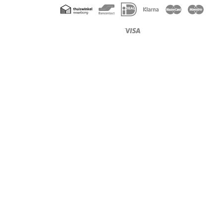
Geaccepteerde
betaalmethoden