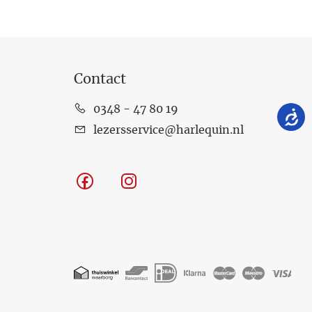
Contact
0348 - 47 80 19
lezersservice@harlequin.nl
Facebook
Instagram
Geaccepteerde
betaalmethoden