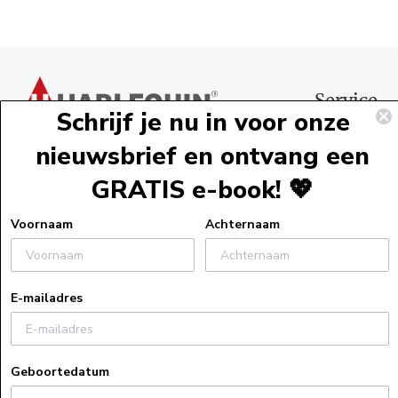
Voettekst
Service
Schrijf je nu in voor onze
Webshopservi
nieuwsbrief en ontvang een
Bestelinformat
GRATIS e-book! 💖
Verzendinform
Retourneren
Voornaam
Achternaam
Algemene voo
Veelgestelde v
E-mailadres
Actievoorwaa
Uitleg bij e-bo
Privacyverklar
Geboortedatum
Cookiebeleid