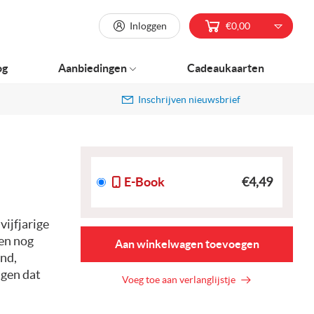
Inloggen
€0,00
og
Aanbiedingen
Cadeaukaarten
Inschrijven nieuwsbrief
E-Book
€4,49
vijfjarige
gen nog
Aan winkelwagen toevoegen
and,
igen dat
Voeg toe aan verlanglijstje