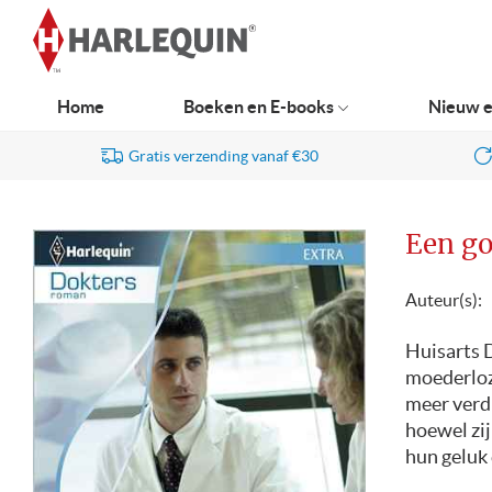
Ga
naar
navigatie
Home
Boeken en E-books
Nieuw e
Gratis verzending vanaf €30
Een g
Auteur(s):
Huisarts D
moederloz
meer verd
hoewel zij
hun geluk 