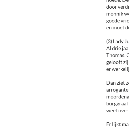
door verdr
monnik wo
goede vrie
en moet d
(3) Lady J
Al drie j
Thomas. Of
gelooft zi
er werkeli
Dan ziet 
arrogante 
moordenaar
burggraaf 
weet over
Er lijkt m