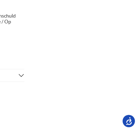
nschuld
e / Op