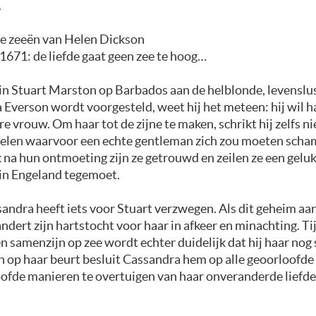
.
ge zeeën van Helen Dickson
1671: de liefde gaat geen zee te hoog…
ein Stuart Marston op Barbados aan de helblonde, levenslu
Everson wordt voorgesteld, weet hij het meteen: hij wil há
e vrouw. Om haar tot de zijne te maken, schrikt hij zelfs ni
elen waarvoor een echte gentleman zich zou moeten scha
na hun ontmoeting zijn ze getrouwd en zeilen ze een gelu
in Engeland tegemoet.
ndra heeft iets voor Stuart verzwegen. Als dit geheim aan
ndert zijn hartstocht voor haar in afkeer en minachting. Ti
samenzijn op zee wordt echter duidelijk dat hij haar nog
n op haar beurt besluit Cassandra hem op alle geoorloofde
ofde manieren te overtuigen van haar onveranderde liefde