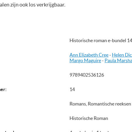
len zijn ook los verkrijgbaar.
Historische roman e-bundel 14
Ann Elizabeth Cree
-
Helen Di
Margo Maguire
-
Paula Marsha
9789402536126
er:
14
Romans, Romantische reeksen
Historische Roman