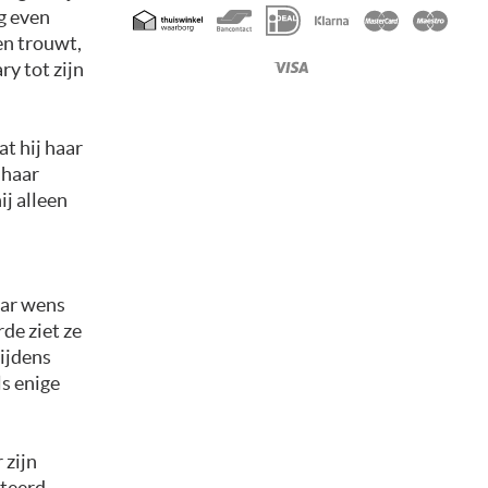
Geaccepteerde
og even
betaalmethoden
den trouwt,
ry tot zijn
t hij haar
 haar
ij alleen
aar wens
de ziet ze
ijdens
ls enige
 zijn
rteerd