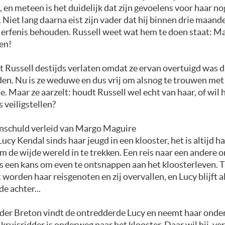
, en meteen is het duidelijk dat zijn gevoelens voor haar n
n. Niet lang daarna eist zijn vader dat hij binnen drie maan
jn erfenis behouden. Russell weet wat hem te doen staat: Ma
en!
 Russell destijds verlaten omdat ze ervan overtuigd was da
den. Nu is ze weduwe en dus vrij om alsnog te trouwen met
de. Maar ze aarzelt: houdt Russell wel echt van haar, of wil h
s veiligstellen?
onschuld verleid van Margo Maguire
ucy Kendal sinds haar jeugd in een klooster, het is altijd h
 de wijde wereld in te trekken. Een reis naar een andere or
s een kans om even te ontsnappen aan het kloosterleven. T
 worden haar reisgenoten en zij overvallen, en Lucy blijft a
e achter...
nder Breton vindt de ontredderde Lucy en neemt haar onder
kruisridder is onderweg naar het klooster. Daar wil hij, ve