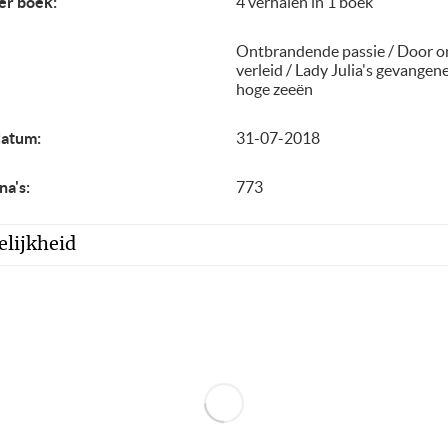
er boek:
4 verhalen in 1 boek
Ontbrandende passie / Door o
verleid / Lady Julia's gevangen
hoge zeeën
datum:
31-07-2018
na's:
773
lijkheid