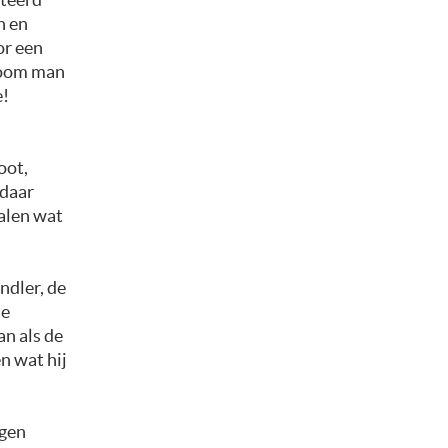
n en
or een
vroom man
e!
oot,
 daar
halen wat
ndler, de
de
an als de
n wat hij
egen