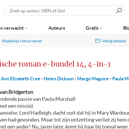
Zoeken
n verwacht
Auteurs
Gratis
Bl
Makkelijk retourneren
Veilig betalen
ische roman e-bundel 14, 4-in-1
Ann Elizabeth Cree
-
Helen Dickson
-
Margo Maguire
-
Paula M
 van Bridgerton
andende passie van Paula Marshall
et een missie)
ancelor, Lord Hadleigh, dacht ooit dat hij in Mary Wardour
even had gevonden. Maar tot zijn ontzetting verliet zij hem
t een ander! Nu, jaren later, komt hij haar bij toeval weer 