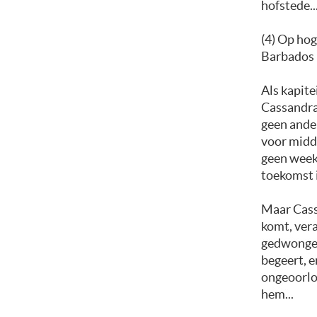
hofstede..
(4) Op ho
Barbados 
Als kapit
Cassandra 
geen ander
voor midd
geen week 
toekomst 
Maar Cassa
komt, vera
gedwongen 
begeert, e
ongeoorlo
hem...