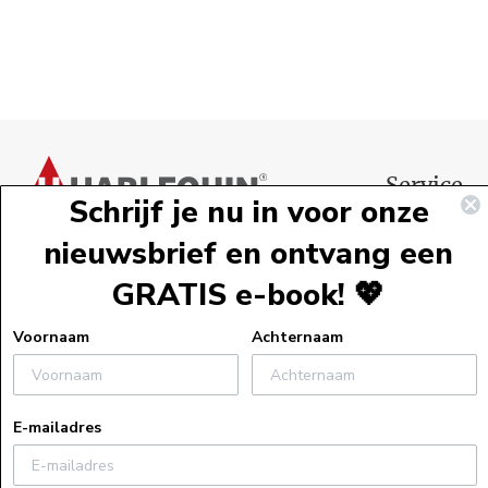
Voettekst
Service
Schrijf je nu in voor onze
Webshopservi
nieuwsbrief en ontvang een
Bestelinformat
GRATIS e-book! 💖
Verzendinform
Retourneren
Voornaam
Achternaam
Algemene voo
Veelgestelde v
E-mailadres
Actievoorwaa
Uitleg bij e-bo