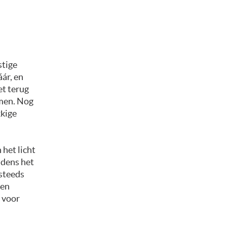
stige
ár, en
et terug
men. Nog
kkige
 het licht
jdens het
 steeds
 en
 voor