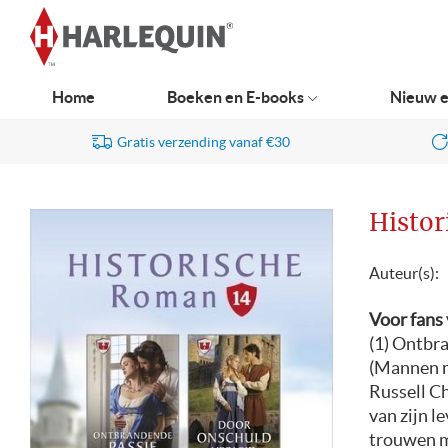
Ga
naar
navigatie
Home
Boeken en E-books
Nieuw e
Gratis verzending vanaf €30
Histor
Auteur(s):
Voor fans
(1) Ontbr
(Mannen m
Russell Ch
van zijn l
trouwen me