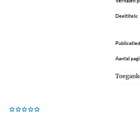
Verhalen p
Deeltitels:
Publicatie
Aantal pagi
Toeganke