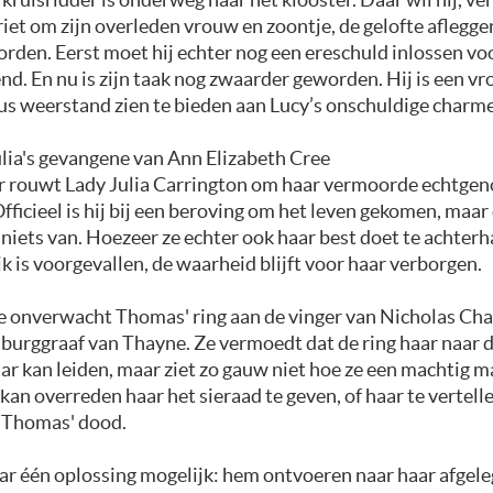
iet om zijn overleden vrouw en zoontje, de gelofte aflegge
rden. Eerst moet hij echter nog een ereschuld inlossen vo
nd. En nu is zijn taak nog zwaarder geworden. Hij is een 
us weerstand zien te bieden aan Lucy’s onschuldige charm
ulia's gevangene van Ann Elizabeth Cree
aar rouwt Lady Julia Carrington om haar vermoorde echtgen
ficieel is hij bij een beroving om het leven gekomen, maar
j niets van. Hoezeer ze echter ook haar best doet te achter
jk is voorgevallen, de waarheid blijft voor haar verborgen.
ze onverwacht Thomas' ring aan de vinger van Nicholas Cha
burggraaf van Thayne. Ze vermoedt dat de ring haar naar 
 kan leiden, maar ziet zo gauw niet hoe ze een machtig m
kan overreden haar het sieraad te geven, of haar te vertelle
 Thomas' dood.
aar één oplossing mogelijk: hem ontvoeren naar haar afgel