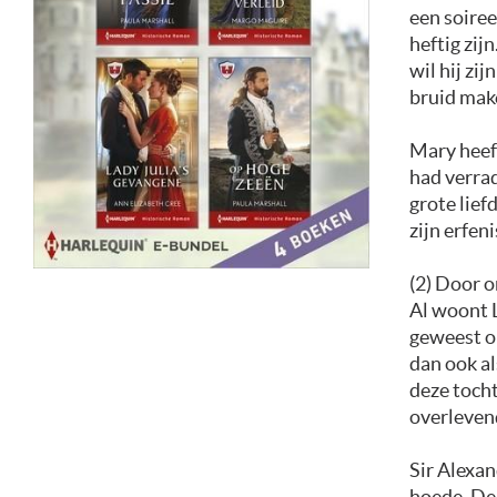
een soiree
heftig zij
wil hij zi
bruid mak
Mary heeft
had verra
grote lief
zijn erfeni
(2) Door 
Al woont L
geweest om
dan ook al
deze tocht
overlevend
Sir Alexa
hoede. De 