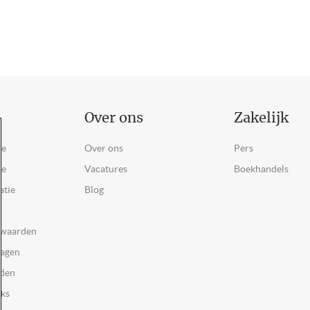
Over ons
Zakelijk
ce
Over ons
Pers
ie
Vacatures
Boekhandels
atie
Blog
rwaarden
ragen
rden
oks