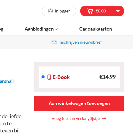
Inloggen
€0,00
og
Aanbiedingen
Cadeaukaarten
Inschrijven nieuwsbrief
E-Book
€14,99
arshall
Aan winkelwagen toevoegen
 de liefde
Voeg toe aan verlanglijstje
 om te
tegen bij