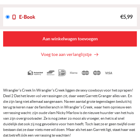
E-Book
€5,99
Aan winkelwagen toevoegen
Voeg toe aan verlanglijstje
Geaccepteerde
betaalmethoden
Wrangler's Creek In Wrangler's Creek liggen de sexy cowboys voor het oprapen!
Deel 2 Dat het leven vol verrassingen zit, daar weet Garrett Granger alles van. En
die zijn lang niet allemaal aangenaam. Na een aantal grote tegenslagen besluit hij
terug te keren naar de familieranch in Wrangler's Creek, waar hem opnieuw een
verrassing wacht: zijn oude vlam Nicky Marlow is de nieuwe huurder van het huis
van zijn overgrootvader. Ze is nog zeker zo mooi als vroeger, en het is al snel
duidelijk dat ook zij nog gevoelens voor hem heeft. Toch laat ze er geen twijfel over
bestaan dat ze daar niets mee wil doen. Maar als het aan Garrett ligt, staat haar wat
dat betreft óók een verrassing te wachten!