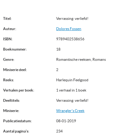
Titel:
Verrassing: verliefd!
Auteur:
Dolores Fossen
ISBN:
9789402538656
Boeknummer:
18
Genre:
Romantische reeksen, Romans
Miniserie deel:
2
Reeks:
Harlequin Feelgood
Verhalen per boek:
1 verhaal in 1 boek
Deeltitels:
Verrassing: verliefd!
Miniserie:
Wrangler's Creek
Publicatiedatum:
08-01-2019
Aantal pagina's:
234