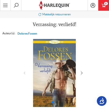
Ga
0
art
naar
navigatie
Zoeken
Makkelijk retourneren
Verrassing: verliefd!
Auteur(s):
Dolores Fossen