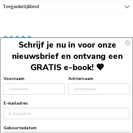
Toegankelijkheid
Schrijf je nu in voor onze
nieuwsbrief en ontvang een
GRATIS e-book! 💖
Voettekst
Voornaam
Achternaam
Service
E-mailadres
Webshopservice
Over ons
Bestelinformatie
Geboortedatum
Over ons
Verzendinformatie