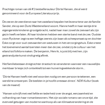
Prachtige roman van dé #1 bestsellerauteur Dörte Hansen, die al werd
genomineerd voor de Europese Literatuurprijs.
De zee en de veerdienst naar het vasteland bepalen het levensritme van de familie
Sander, die op een Duits Waddeneiland woont. Hanne heeft in haar eentje drie
eigengereide kinderen grootgebracht, nadat haar man zowel de zeevaart als zijn
gezin heeft verlaten. Al haar kinderen hebben een sterke band met de zee. Oudste
zoon Ryckmer zegt na een heftige zeereis zijn baan als scheepsmaat op en dochter
Eske zorgt voor oud-zeevaarders en weduwen in het verzorgingshuis. Eske vreest
het toenemend aantal toeristen meer dan de zee, omdat zij de cultuur van het
eiland tot folklore maken. De benjamin, Henrik, is juist blij met hen; zijn
gestrandjutte kunst vindt gretig aftrek.
Het familiebestaan dreigt echter drastisch te veranderen wanneer een nauwelijks
merkbaar briesje zich ontwikkelt tot een huiveringwekkende storm…
‘Dörte Hansen heeft niet veel woorden nodig om een persoon te tekenen, een
wereld te ontwerpen. De beelden in je hoofd ontstaan direct.’
NDR Kultur
(boek
van de maand)
‘Hansen schrijft met veel liefde en tederheid over de angst, eenzaamheid en
volharding van haar romanbewoners. Het zijn sociale romans van onze tijd, die
evenveel getuigen van moderne wanhoop als van klimaatverandering en de