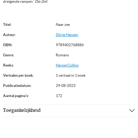
dreigende rampen.’
Die Zeit
Titel:
Naar zee
Auteur:
Dörte Hansen
ISBN:
9789402768886
Genre:
Romans
Reeks:
HarperCollins
Verhalen per boek:
1 verhaal in 1 boek
Publicatiedatum:
29-08-2023
Aantal pagina's:
172
Toegankelijkheid