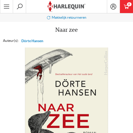
Ga
0
art
naar
navigatie
Zoeken
Makkelijk retourneren
Naar zee
Auteur(s):
Dörte Hansen