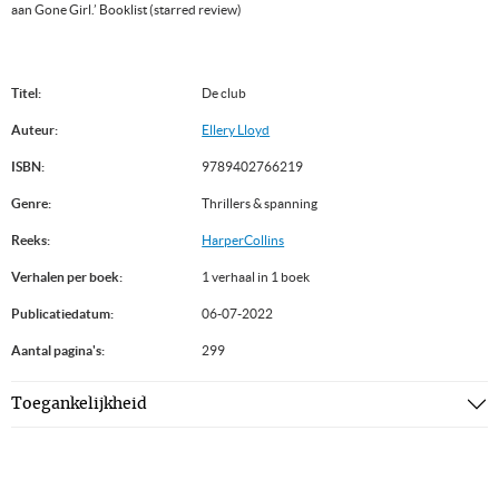
aan Gone Girl.’ Booklist (starred review)
Titel:
De club
Auteur:
Ellery Lloyd
ISBN:
9789402766219
Genre:
Thrillers & spanning
Reeks:
HarperCollins
Verhalen per boek:
1 verhaal in 1 boek
Publicatiedatum:
06-07-2022
Aantal pagina's:
299
Toegankelijkheid