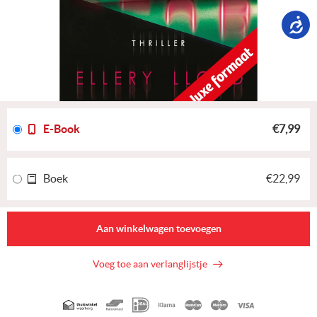
E-Book
€7,99
Boek
€22,99
Aan winkelwagen toevoegen
Voeg toe aan verlanglijstje
Geaccepteerde
betaalmethoden