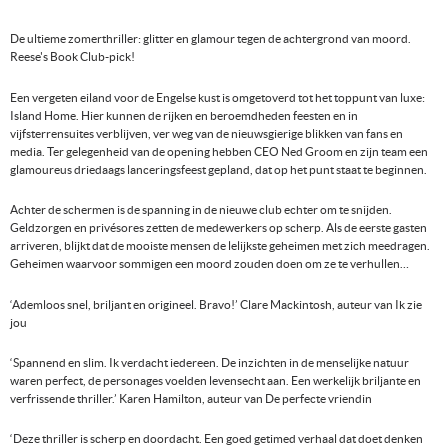
De ultieme zomerthriller: glitter en glamour tegen de achtergrond van moord.
Reese's Book Club-pick!
Een vergeten eiland voor de Engelse kust is omgetoverd tot het toppunt van luxe:
Island Home. Hier kunnen de rijken en beroemdheden feesten en in
vijfsterrensuites verblijven, ver weg van de nieuwsgierige blikken van fans en
media. Ter gelegenheid van de opening hebben CEO Ned Groom en zijn team een
glamoureus driedaags lanceringsfeest gepland, dat op het punt staat te beginnen.
Achter de schermen is de spanning in de nieuwe club echter om te snijden.
Geldzorgen en privésores zetten de medewerkers op scherp. Als de eerste gasten
arriveren, blijkt dat de mooiste mensen de lelijkste geheimen met zich meedragen.
Geheimen waarvoor sommigen een moord zouden doen om ze te verhullen…
‘Ademloos snel, briljant en origineel. Bravo!’ Clare Mackintosh, auteur van Ik zie
jou
‘Spannend en slim. Ik verdacht iedereen. De inzichten in de menselijke natuur
waren perfect, de personages voelden levensecht aan. Een werkelijk briljante en
verfrissende thriller.’ Karen Hamilton, auteur van De perfecte vriendin
‘Deze thriller is scherp en doordacht. Een goed getimed verhaal dat doet denken