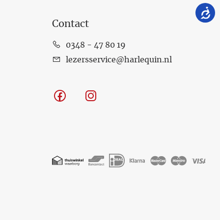
Contact
0348 - 47 80 19
lezersservice@harlequin.nl
Facebook
Instagram
Geaccepteerde
betaalmethoden