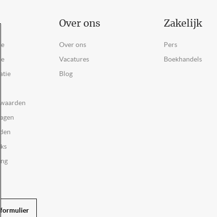
Over ons
Zakelijk
ce
Over ons
Pers
ie
Vacatures
Boekhandels
atie
Blog
rwaarden
ragen
rden
oks
ing
formulier