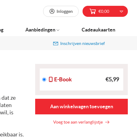
Inloggen
€0,00
og
Aanbiedingen
Cadeaukaarten
Inschrijven nieuwsbrief
E-Book
€5,99
 dat ze
laten
Aan winkelwagen toevoegen
il, is
Voeg toe aan verlanglijstje
ikbaar is.