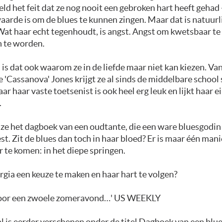
ld het feit dat ze nog nooit een gebroken hart heeft gehad 
arde is om de blues te kunnen zingen. Maar dat is natuurl
at haar echt tegenhoudt, is angst. Angst om kwetsbaar te 
 te worden.
is dat ook waarom ze in de liefde maar niet kan kiezen. Va
'Cassanova' Jones krijgt ze al sinds de middelbare school
ar haar vaste toetsenist is ook heel erg leuk en lijkt haar ei
.
ze het dagboek van een oudtante, die een ware bluesgodin b
st. Zit de blues dan toch in haar bloed? Er is maar één man
 te komen: in het diepe springen.
gia een keuze te maken en haar hart te volgen?
voor een zwoele zomeravond…' US WEEKLY
l is eerder verschenen onder de titel Dagboek van een blu