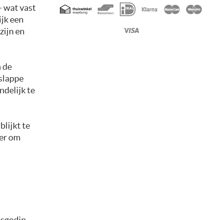
Geaccepteerde
- wat vast
betaalmethoden
ijk een
zijn en
n de
 slappe
ndelijk te
lijkt te
ier om
esgodin