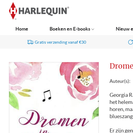
Ga
naar
navigatie
Home
Boeken en E-books
Nieuw e
Gratis verzending vanaf €30
Drome
Auteur(s):
Georgia Ra
het helema
horen, maa
blueszang
Er zijn g