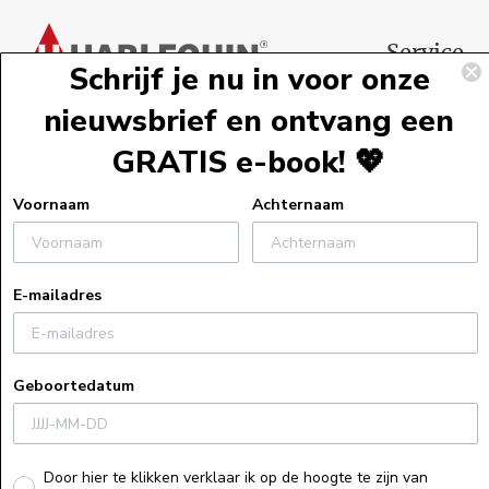
Voettekst
Service
Schrijf je nu in voor onze
Webshopservi
nieuwsbrief en ontvang een
Bestelinformat
GRATIS e-book! 💖
Verzendinform
Retourneren
Voornaam
Achternaam
Algemene voo
Veelgestelde v
E-mailadres
Actievoorwaa
Uitleg bij e-bo
Privacyverklar
Geboortedatum
Cookiebeleid
Recensiebeleid
Herroepings
Door hier te klikken verklaar ik op de hoogte te zijn van