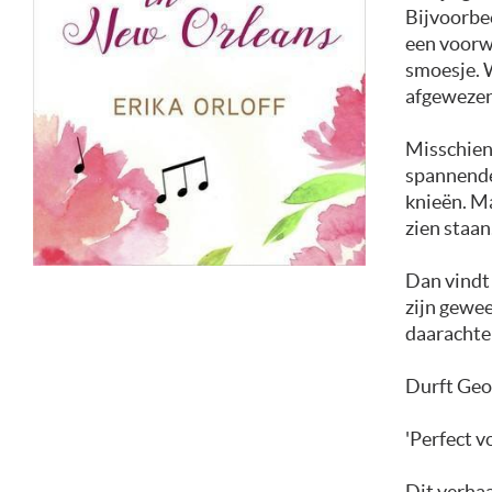
Bijvoorbee
een voorwa
smoesje. W
afgewezen
Misschien 
spannende 
knieën. Ma
zien staan
Dan vindt 
zijn gewee
daarachter
Durft Geor
'Perfect 
Dit verhaa