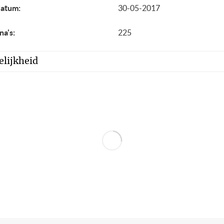
datum:
30-05-2017
na's:
225
lijkheid