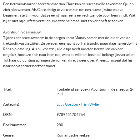
Een betrouwbaarder secretaresse dan Clare kan de succesvolle zakenman Quinn
zich niet wensen. Als Clare dreigt te vertrekken om een huwelijksbureau te
beginnen, stelt hij voor dat ze eerst maar eens een echtgenote voor hém vindt. Wat
hij er niet bij durft te vertellen, is dat ze helemaal niet zo ver hoeft te zoeken...
Avontuur in de sneeuw
Tijdens een sneeuwstorm in de bergen komt Mandy samen met de leider van de
trektocht vast te zitten. Ze beleven een nacht vol hartstocht, maar daarna verdwijnt
Renzo plotseling. Als blijkt dat hij al die tijd heeft moeten herstellen van een
ongeluk, haast ze zich naar hem toe, want ze wil hem iets heel belangrijks vertellen.
Tot haar opluchting springen de vonken direct weer over. Alleen... hij zegt dat hij
haar nooit eerder heeft ontmoet!
Titel:
Fonkelend aanzoek / Avontuur in de sneeuw, 2-
in-1
Auteur(s):
Lucy Gordon
-
Trish Wylie
ISBN:
9789461704764
Boeknummer:
280
Genre:
Romantische reeksen