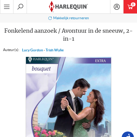
Ga
0
art
naar
navigatie
Zoeken
Makkelijk retourneren
Fonkelend aanzoek / Avontuur in de sneeuw, 2-
in-1
Auteur(s):
Lucy Gordon
-
Trish Wylie