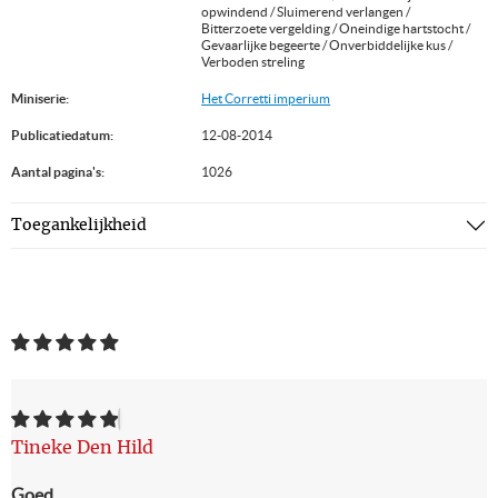
opwindend / Sluimerend verlangen /
Bitterzoete vergelding / Oneindige hartstocht /
Gevaarlijke begeerte / Onverbiddelijke kus /
Verboden streling
Miniserie:
Het Corretti imperium
Publicatiedatum:
12-08-2014
Aantal pagina's:
1026
Toegankelijkheid
Tineke Den Hild
Goed