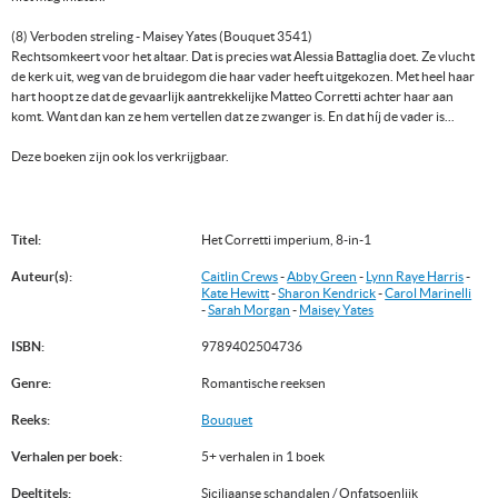
(8) Verboden streling - Maisey Yates (Bouquet 3541)
Rechtsomkeert voor het altaar. Dat is precies wat Alessia Battaglia doet. Ze vlucht
de kerk uit, weg van de bruidegom die haar vader heeft uitgekozen. Met heel haar
hart hoopt ze dat de gevaarlijk aantrekkelijke Matteo Corretti achter haar aan
komt. Want dan kan ze hem vertellen dat ze zwanger is. En dat híj de vader is...
Deze boeken zijn ook los verkrijgbaar.
Titel:
Het Corretti imperium, 8-in-1
Auteur(s):
Caitlin Crews
-
Abby Green
-
Lynn Raye Harris
-
Kate Hewitt
-
Sharon Kendrick
-
Carol Marinelli
-
Sarah Morgan
-
Maisey Yates
ISBN:
9789402504736
Genre:
Romantische reeksen
Reeks:
Bouquet
Verhalen per boek:
5+ verhalen in 1 boek
Deeltitels:
Siciliaanse schandalen / Onfatsoenlijk