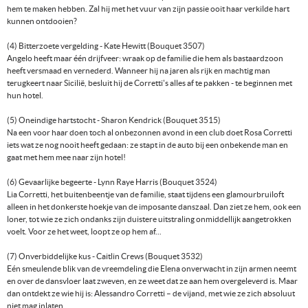
hem te maken hebben. Zal hij met het vuur van zijn passie ooit haar verkilde hart
kunnen ontdooien?
(4) Bitterzoete vergelding - Kate Hewitt (Bouquet 3507)
Angelo heeft maar één drijfveer: wraak op de familie die hem als bastaardzoon
heeft versmaad en vernederd. Wanneer hij na jaren als rijk en machtig man
terugkeert naar Sicilië, besluit hij de Corretti's alles af te pakken - te beginnen met
hun hotel.
(5) Oneindige hartstocht - Sharon Kendrick (Bouquet 3515)
Na een voor haar doen toch al onbezonnen avond in een club doet Rosa Corretti
iets wat ze nog nooit heeft gedaan: ze stapt in de auto bij een onbekende man en
gaat met hem mee naar zijn hotel!
(6) Gevaarlijke begeerte - Lynn Raye Harris (Bouquet 3524)
Lia Corretti, het buitenbeentje van de familie, staat tijdens een glamourbruiloft
alleen in het donkerste hoekje van de imposante danszaal. Dan ziet ze hem, ook een
loner, tot wie ze zich ondanks zijn duistere uitstraling onmiddellijk aangetrokken
voelt. Voor ze het weet, loopt ze op hem af...
(7) Onverbiddelijke kus - Caitlin Crews (Bouquet 3532)
Eén smeulende blik van de vreemdeling die Elena onverwacht in zijn armen neemt
en over de dansvloer laat zweven, en ze weet dat ze aan hem overgeleverd is. Maar
dan ontdekt ze wie hij is: Alessandro Corretti – de vijand, met wie ze zich absoluut
niet mag inlaten.