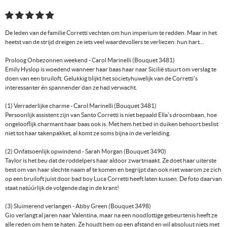
betaalmethoden
De leden van de familie Corretti vechten om hun imperium te redden. Maar in het
heetst van de strijd dreigen ze iets veel waardevollers te verliezen: hun hart...
Proloog Onbezonnen weekend - Carol Marinelli (Bouquet 3481)
Emily Hyslop is woedend wanneer haar baas haar naar Sicilië stuurt om verslag te
doen van een bruiloft. Gelukkig blijkt het societyhuwelijk van de Corretti's
interessanter én spannender dan ze had verwacht.
(1) Verraderlijke charme - Carol Marinelli (Bouquet 3481)
Persoonlijk assistent zijn van Santo Corretti is niet bepaald Ella's droombaan, hoe
ongelooflijk charmant haar baas ook is. Met hem het bed in duiken behoort beslist
niet tot haar takenpakket, al komt ze soms bijna in de verleiding.
(2) Onfatsoenlijk opwindend - Sarah Morgan (Bouquet 3490)
Taylor is het beu dat de roddelpers haar aldoor zwartmaakt. Ze doet haar uiterste
best om van haar slechte naam af te komen en begrijpt dan ook niet waarom ze zich
op een bruiloft juist door bad boy Luca Corretti heeft laten kussen. De foto daarvan
staat natúúrlijk de volgende dag in de krant!
(3) Sluimerend verlangen - Abby Green (Bouquet 3498)
Gio verlangt al jaren naar Valentina, maar na een noodlottige gebeurtenis heeft ze
alle reden om hem te haten. Ze houdt hem op een afstand en wil absoluut niets met