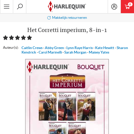
Ga
0
art
naar
navigatie
Zoeken
Makkelijk retourneren
Het Corretti imperium, 8-in-1
Auteur(s):
Caitlin Crews
-
Abby Green
-
Lynn Raye Harris
-
Kate Hewitt
-
Sharon
Kendrick
-
Carol Marinelli
-
Sarah Morgan
-
Maisey Yates