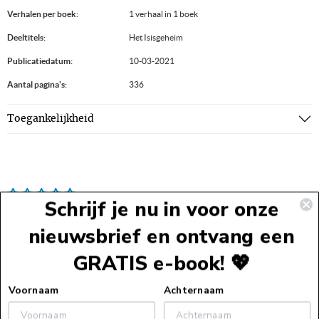
Verhalen per boek:
1 verhaal in 1 boek
Deeltitels:
Het Isisgeheim
Publicatiedatum:
10-03-2021
Aantal pagina's:
336
Toegankelijkheid
Schrijf je nu in voor onze
nieuwsbrief en ontvang een
GRATIS e-book! 💖
Voettekst
Voornaam
Achternaam