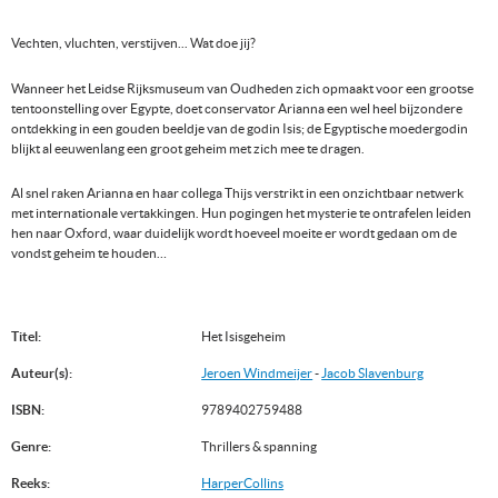
Vechten, vluchten, verstijven... Wat doe jij?
Wanneer het Leidse Rijksmuseum van Oudheden zich opmaakt voor een grootse
tentoonstelling over Egypte, doet conservator Arianna een wel heel bijzondere
ontdekking in een gouden beeldje van de godin Isis; de Egyptische moedergodin
blijkt al eeuwenlang een groot geheim met zich mee te dragen.
Al snel raken Arianna en haar collega Thijs verstrikt in een onzichtbaar netwerk
met internationale vertakkingen. Hun pogingen het mysterie te ontrafelen leiden
hen naar Oxford, waar duidelijk wordt hoeveel moeite er wordt gedaan om de
vondst geheim te houden…
Titel:
Het Isisgeheim
Auteur(s):
Jeroen Windmeijer
-
Jacob Slavenburg
ISBN:
9789402759488
Genre:
Thrillers & spanning
Reeks:
HarperCollins