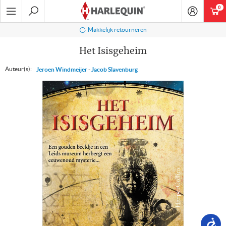
Ga
0
art
naar
navigatie
Zoeken
Makkelijk retourneren
Het Isisgeheim
Auteur(s):
Jeroen Windmeijer
-
Jacob Slavenburg