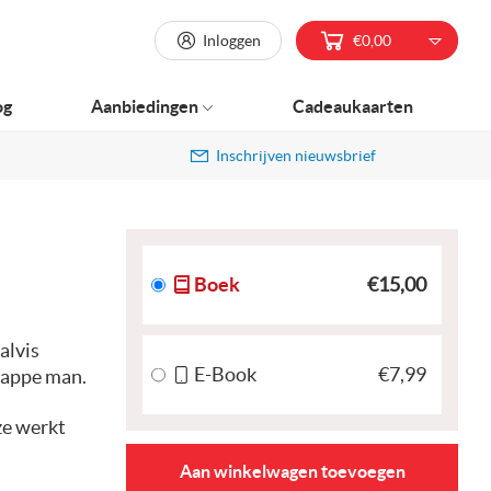
Inloggen
€0,00
og
Aanbiedingen
Cadeaukaarten
Inschrijven nieuwsbrief
Boek
€15,00
halvis
E-Book
€7,99
nappe man.
ze werkt
Aan winkelwagen toevoegen