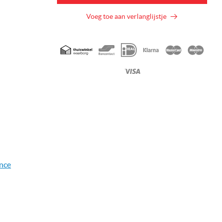
Voeg toe aan verlanglijstje
Geaccepteerde
betaalmethoden
nce