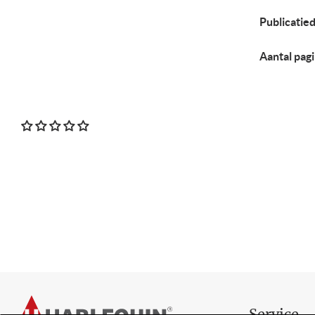
Publicatie
Aantal pagi
Voettekst