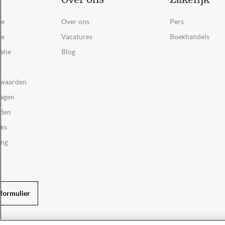
Over ons
Zakelijk
ce
Over ons
Pers
ie
Vacatures
Boekhandels
atie
Blog
rwaarden
ragen
rden
oks
ing
formulier