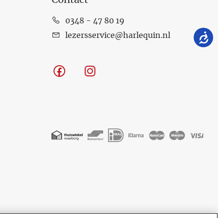
Contact
0348 - 47 80 19
lezersservice@harlequin.nl
Facebook
Instagram
Geaccepteerde
betaalmethoden