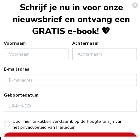
Service
Schrijf je nu in voor onze
Webshopservi
nieuwsbrief en ontvang een
Bestelinformat
GRATIS e-book! 💖
Verzendinform
Retourneren
Voornaam
Achternaam
Algemene voo
Veelgestelde v
E-mailadres
Actievoorwaa
Uitleg bij e-bo
Privacyverklar
Geboortedatum
Cookiebeleid
Recensiebeleid
Herroepings
Door hier te klikken verklaar ik op de hoogte te zijn van
het privacybeleid van Harlequin.
Schrijf je nu in!