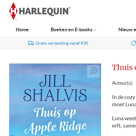
Ga
naar
navigatie
Home
Boeken en E-books
Nieuw e
Gratis verzending vanaf €30
Thuis 
Auteur(s):
In de cozy
moet Luna
Luna weet
erft, same