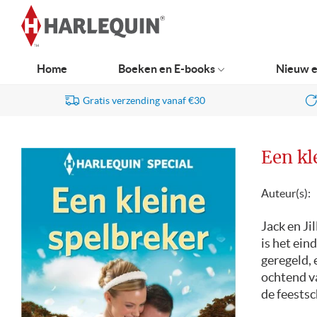
Ga
naar
navigatie
Home
Boeken en E-books
Nieuw e
Gratis verzending vanaf €30
Een kl
Auteur(s):
Jack en Ji
is het ein
geregeld, 
ochtend v
de feests