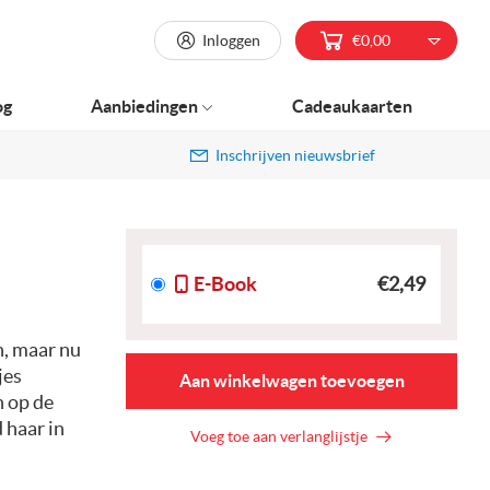
Inloggen
€0,00
og
Aanbiedingen
Cadeaukaarten
Inschrijven nieuwsbrief
E-Book
€2,49
n, maar nu
jes
Aan winkelwagen toevoegen
n op de
 haar in
Voeg toe aan verlanglijstje