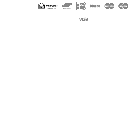
Geaccepteerde
betaalmethoden