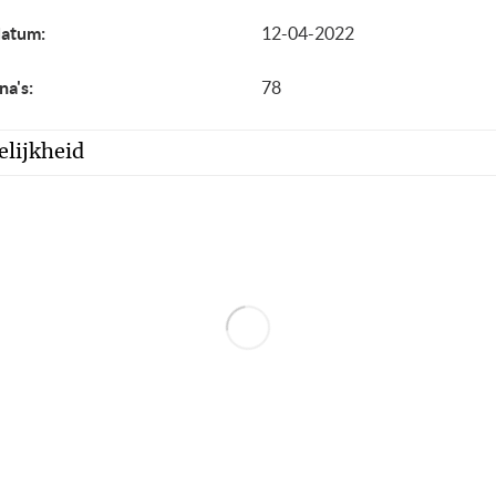
datum:
12-04-2022
na's:
78
lijkheid