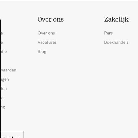
Over ons
Zakelijk
ce
Over ons
Pers
ie
Vacatures
Boekhandels
atie
Blog
rwaarden
ragen
rden
oks
ing