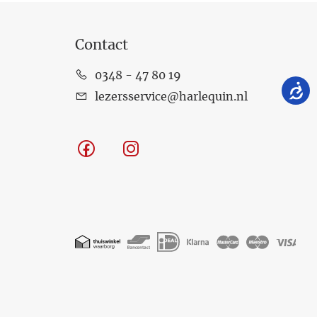
Contact
0348 - 47 80 19
lezersservice@harlequin.nl
Facebook
Instagram
Geaccepteerde
betaalmethoden