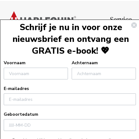
Voettekst
Service
Schrijf je nu in voor onze
Webshopservi
nieuwsbrief en ontvang een
Bestelinformat
GRATIS e-book! 💖
Verzendinform
Retourneren
Voornaam
Achternaam
Algemene voo
Veelgestelde v
E-mailadres
Actievoorwaa
Uitleg bij e-bo
Privacyverklar
Geboortedatum
Cookiebeleid
Recensiebeleid