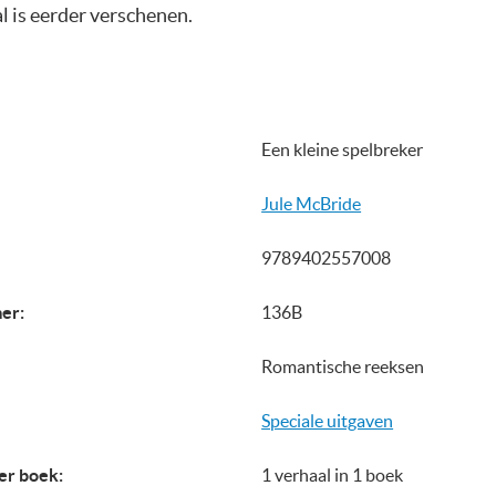
l is eerder verschenen.
Een kleine spelbreker
Jule McBride
9789402557008
er:
136B
Romantische reeksen
Speciale uitgaven
er boek:
1 verhaal in 1 boek