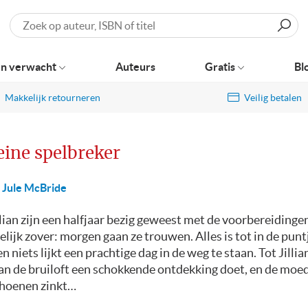
Zoeken
n verwacht
Auteurs
Gratis
Bl
Makkelijk retourneren
Veilig betalen
eine spelbreker
Jule McBride
llian zijn een halfjaar bezig geweest met de voorbereidinge
delijk zover: morgen gaan ze trouwen. Alles is tot in de punt
en niets lijkt een prachtige dag in de weg te staan. Tot Jillia
an de bruiloft een schokkende ontdekking doet, en de moed
choenen zinkt…