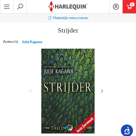
Ga
0
art
naar
navigatie
Zoeken
Makkelijk retourneren
Strijder
Auteur(s):
Julie Kagawa