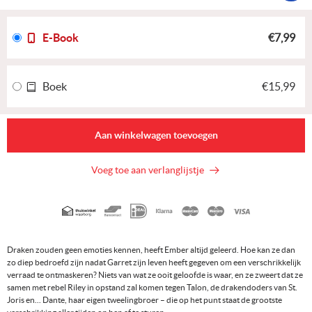
E-Book
€7,99
Boek
€15,99
Aan winkelwagen toevoegen
Voeg toe aan verlanglijstje
Geaccepteerde
betaalmethoden
Draken zouden geen emoties kennen, heeft Ember altijd geleerd. Hoe kan ze dan
zo diep bedroefd zijn nadat Garret zijn leven heeft gegeven om een verschrikkelijk
verraad te ontmaskeren? Niets van wat ze ooit geloofde is waar, en ze zweert dat ze
samen met rebel Riley in opstand zal komen tegen Talon, de drakendoders van St.
Joris en... Dante, haar eigen tweelingbroer – die op het punt staat de grootste