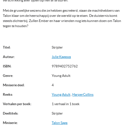
verschrikking aller tijden op hen af te sturen.
Met de gruwelijke wezens die ze hebben gecreëerd, staan de machthebbers van
Talon klaar om de heerschappij over de wereld op te eisen. De duisternis komt
steeds dichterbij. Zullen Ember en haar vrienden nog iets kunnen doen om Talon
tegen te houden?
Titel:
Strijder
Auteur:
Julie Kagawa
ISBN:
9789402752762
Genre:
Young Adult
Miniserie deel:
4
Reeks:
Young Adult
,
HarperCollins
Verhalen per boek:
1 verhaal in 1 boek
Deeltitels:
Strijder
Miniserie:
Talon Saga