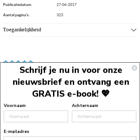
Publicatiedatum:
27-06-2017
Aantal pagina's:
323
Toegankelijkheid
Schrijf je nu in voor onze
nieuwsbrief en ontvang een
GRATIS e-book! 💖
Voettekst
Voornaam
Achternaam
Service
E-mailadres