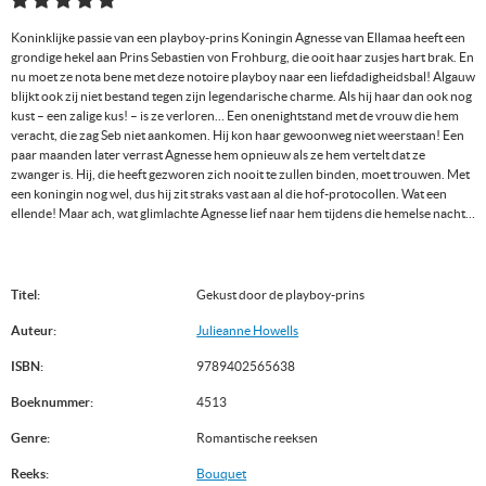
Koninklijke passie van een playboy-prins Koningin Agnesse van Ellamaa heeft een
grondige hekel aan Prins Sebastien von Frohburg, die ooit haar zusjes hart brak. En
nu moet ze nota bene met deze notoire playboy naar een liefdadigheidsbal! Algauw
blijkt ook zij niet bestand tegen zijn legendarische charme. Als hij haar dan ook nog
kust – een zalige kus! – is ze verloren… Een onenightstand met de vrouw die hem
veracht, die zag Seb niet aankomen. Hij kon haar gewoonweg niet weerstaan! Een
paar maanden later verrast Agnesse hem opnieuw als ze hem vertelt dat ze
zwanger is. Hij, die heeft gezworen zich nooit te zullen binden, moet trouwen. Met
een koningin nog wel, dus hij zit straks vast aan al die hof-protocollen. Wat een
ellende! Maar ach, wat glimlachte Agnesse lief naar hem tijdens die hemelse nacht…
Titel:
Gekust door de playboy-prins
Auteur:
Julieanne Howells
ISBN:
9789402565638
Boeknummer:
4513
Genre:
Romantische reeksen
Reeks:
Bouquet