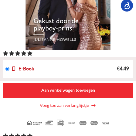
E-Book
€4,49
Aan winkelwagen toevoegen
Voeg toe aan verlanglijstje
Geaccepteerde
betaalmethoden