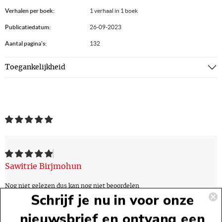
Verhalen per boek:
1 verhaal in 1 boek
Publicatiedatum:
26-09-2023
Aantal pagina's:
132
Toegankelijkheid
Sawitrie Birjmohun
Nog niet gelezen dus kan nog niet beoordelen
Schrijf je nu in voor onze
nieuwsbrief en ontvang een