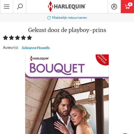
Ga
0
art
naar
navigatie
Zoeken
Makkelijk retourneren
Gekust door de playboy-prins
Auteur(s):
Julieanne Howells