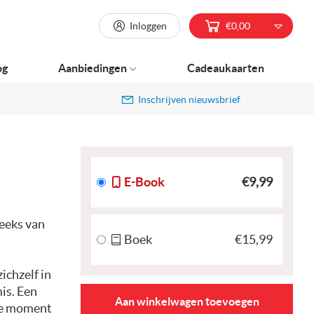
Inloggen
€0,00
og
Aanbiedingen
Cadeaukaarten
Inschrijven nieuwsbrief
E-Book
€9,99
reeks van
Boek
€15,99
ichzelf in
mis. Een
Aan winkelwagen toevoegen
ste moment