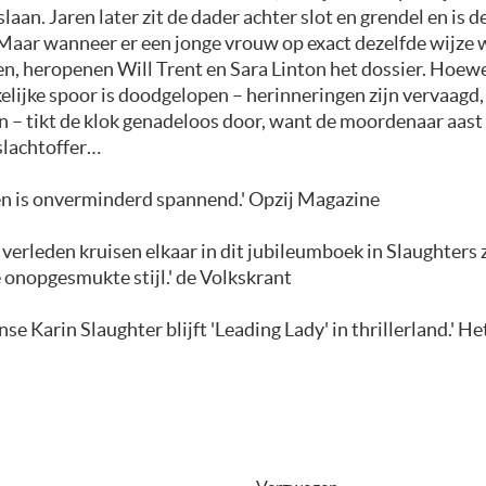
slaan. Jaren later zit de dader achter slot en grendel en is d
 Maar wanneer er een jonge vrouw op exact dezelfde wijze
n, heropenen Will Trent en Sara Linton het dossier. Hoewe
lijke spoor is doodgelopen – herinneringen zijn vervaagd,
 – tikt de klok genadeloos door, want de moordenaar aast 
slachtoffer…
n is onverminderd spannend.' Opzij Magazine
verleden kruisen elkaar in dit jubileumboek in Slaughters 
 onopgesmukte stijl.' de Volkskrant
se Karin Slaughter blijft 'Leading Lady' in thrillerland.' He