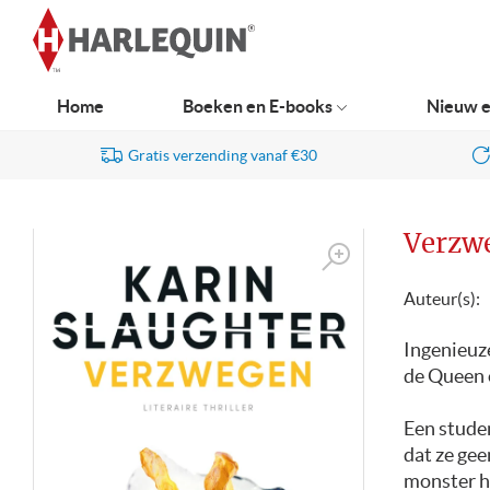
Ga
naar
navigatie
Home
Boeken en E-books
Nieuw e
Gratis verzending vanaf €30
Verzw
Auteur(s):
Ingenieuze
de Queen 
Een studen
dat ze gee
monster h