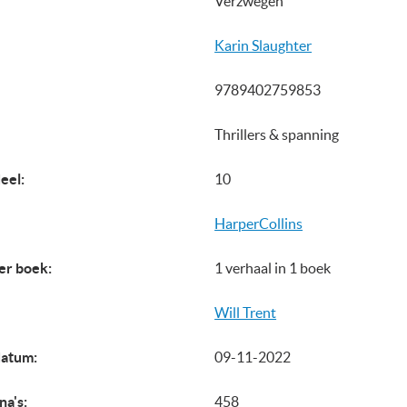
Verzwegen
Karin Slaughter
9789402759853
Thrillers & spanning
eel:
10
HarperCollins
er boek:
1 verhaal in 1 boek
Will Trent
datum:
09-11-2022
na's:
458