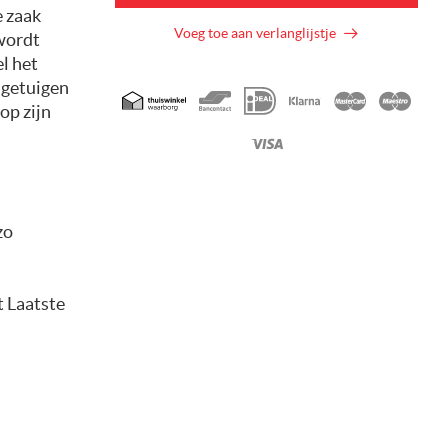
e zaak
Voeg toe aan verlanglijstje
 wordt
l het
 getuigen
Geaccepteerde
op zijn
betaalmethoden
zo
t Laatste