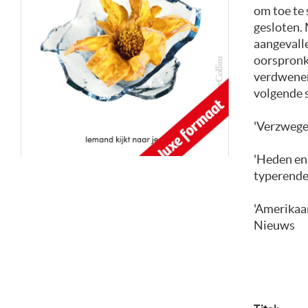
om toe te 
gesloten.
aangevalle
oorspronke
verdwenen
volgende 
'Verzwege
'Heden en 
typerende
'Amerikaan
Nieuws