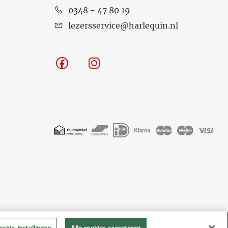
0348 - 47 80 19
lezersservice@harlequin.nl
Facebook
Instagram
Geaccepteerde
betaalmethoden