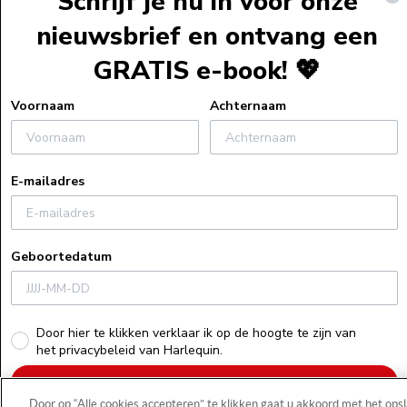
Schrijf je nu in voor onze
Webshopservi
nieuwsbrief en ontvang een
Bestelinformat
GRATIS e-book! 💖
Verzendinform
Retourneren
Voornaam
Achternaam
Algemene voo
Veelgestelde v
E-mailadres
Actievoorwaa
Uitleg bij e-bo
Privacyverklar
Geboortedatum
Cookiebeleid
Recensiebeleid
Herroepings
Door hier te klikken verklaar ik op de hoogte te zijn van
het privacybeleid van Harlequin.
Schrijf je nu in!
Door op “Alle cookies accepteren” te klikken gaat u akkoord met het ops