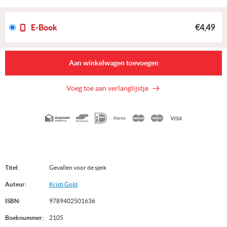
E-Book
€4,49
Aan winkelwagen toevoegen
Voeg toe aan verlanglijstje
Geaccepteerde
betaalmethoden
Titel:
Gevallen voor de sjeik
Auteur:
Kristi Gold
ISBN:
9789402501636
Boeknummer:
2105