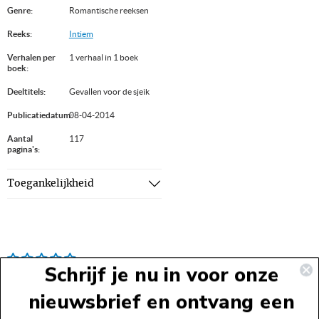
Genre:
Romantische reeksen
Reeks:
Intiem
Verhalen per
1 verhaal in 1 boek
boek:
Deeltitels:
Gevallen voor de sjeik
Publicatiedatum:
08-04-2014
Aantal
117
pagina's:
Toegankelijkheid
Schrijf je nu in voor onze
nieuwsbrief en ontvang een