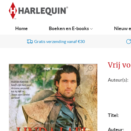
Ga
naar
navigatie
Home
Boeken en E-books
Nieuw e
Gratis verzending vanaf €30
Vrij vo
Auteur(s):
Titel:
Auteur: