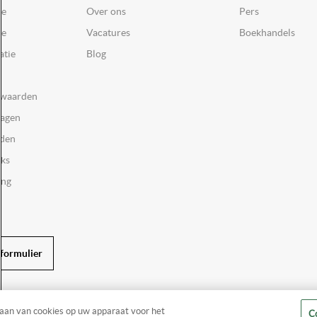
ce
Over ons
Pers
ie
Vacatures
Boekhandels
atie
Blog
rwaarden
ragen
rden
oks
ing
formulier
laan van cookies op uw apparaat voor het
Co