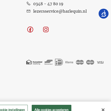
0348 - 47 80 19
lezersservice@harlequin.nl
Facebook
Instagram
Geaccepteerde
betaalmethoden
okie-instellingen
Alle cookies accepteren