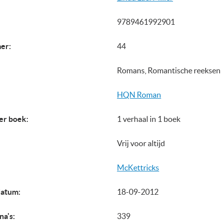
9789461992901
er:
44
Romans, Romantische reeksen
HQN Roman
er boek:
1 verhaal in 1 boek
Vrij voor altijd
McKettricks
datum:
18-09-2012
na's:
339