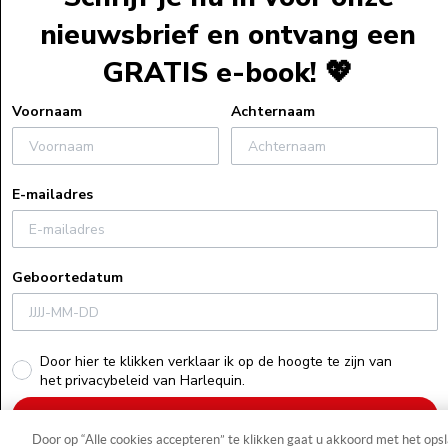
Webshopservi
nieuwsbrief en ontvang een
Bestelinformat
GRATIS e-book! 💖
Verzendinform
Retourneren
Voornaam
Achternaam
Algemene voo
Veelgestelde v
E-mailadres
Actievoorwaa
Uitleg bij e-bo
Privacyverklar
Geboortedatum
Cookiebeleid
Recensiebeleid
Herroepings
Door hier te klikken verklaar ik op de hoogte te zijn van
het privacybeleid van Harlequin.
Schrijf je nu in!
Door op “Alle cookies accepteren” te klikken gaat u akkoord met het ops