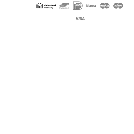
Geaccepteerde
betaalmethoden