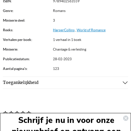
ISBN:
9789402563559
Genre:
Romans
Miniserie deel:
3
Reeks:
HarperCollins
,
World of Romance
Verhalen per boek:
1 verhaal in 1 boek
Miniserie:
Chantage & verleiding
Publicatiedatum:
28-02-2023
Aantal pagina's:
123
Toegankelijkheid
Schrijf je nu in voor onze