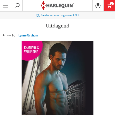
Ga
0
art
naar
navigatie
Zoeken
Gratis verzending vanaf €30
Uitdagend
Auteur(s):
Lynne Graham