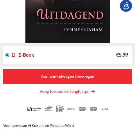
E-Book
€5,99
Aan winkelwagen toevoegen
Voeg toe aan verlanglijstje
Geaccepteerde
betaalmethoden
Voor lezers van Vi Keeland en Penelope Ward.