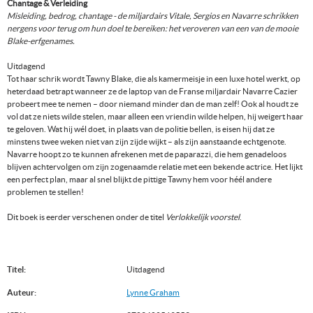
Chantage & Verleiding
Misleiding, bedrog, chantage - de miljardairs Vitale, Sergios en Navarre schrikken
nergens voor terug om hun doel te bereiken: het veroveren van een van de mooie
Blake-erfgenames.
Uitdagend
Tot haar schrik wordt Tawny Blake, die als kamermeisje in een luxe hotel werkt, op
heterdaad betrapt wanneer ze de laptop van de Franse miljardair Navarre Cazier
probeert mee te nemen – door niemand minder dan de man zelf! Ook al houdt ze
vol dat ze niets wilde stelen, maar alleen een vriendin wilde helpen, hij weigert haar
te geloven. Wat hij wél doet, in plaats van de politie bellen, is eisen hij dat ze
minstens twee weken niet van zijn zijde wijkt – als zijn aanstaande echtgenote.
Navarre hoopt zo te kunnen afrekenen met de paparazzi, die hem genadeloos
blijven achtervolgen om zijn zogenaamde relatie met een bekende actrice. Het lijkt
een perfect plan, maar al snel blijkt de pittige Tawny hem voor héél andere
problemen te stellen!
Dit boek is eerder verschenen onder de titel
Verlokkelijk voorstel
.
Titel:
Uitdagend
Auteur:
Lynne Graham