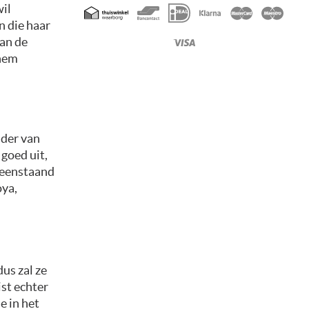
Geaccepteerde
wil
betaalmethoden
n die haar
an de
 hem
ader van
 goed uit,
lleenstaand
oya,
us zal ze
ist echter
e in het