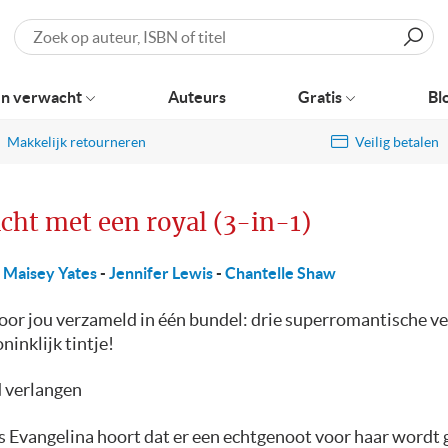
Zoeken
n verwacht
Auteurs
Gratis
Bl
Makkelijk retourneren
Veilig betalen
cht met een royal (3-in-1)
Maisey Yates
-
Jennifer Lewis
-
Chantelle Shaw
voor jou verzameld in één bundel: drie superromantische v
ninklijk tintje!
 verlangen
s Evangelina hoort dat er een echtgenoot voor haar wordt 