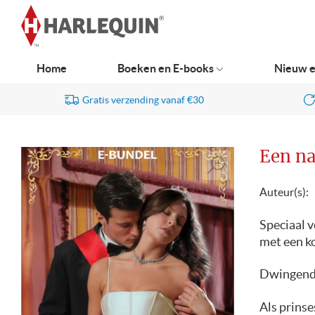
Ga
naar
navigatie
Home
Boeken en E-books
Nieuw e
Gratis verzending vanaf €30
Een na
Auteur(s):
Speciaal 
met een ko
Dwingend
Als prinse