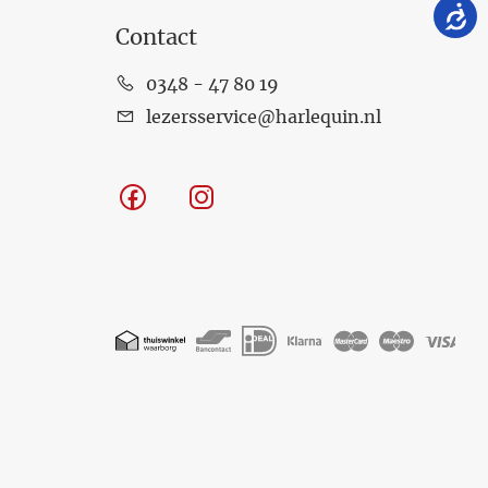
Contact
0348 - 47 80 19
lezersservice@harlequin.nl
Facebook
Instagram
Geaccepteerde
betaalmethoden