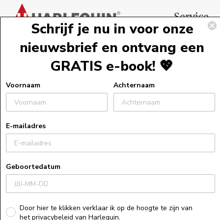
Service
Schrijf je nu in voor onze
Webshopservi
nieuwsbrief en ontvang een
Bestelinformat
GRATIS e-book! 💖
Verzendinform
Retourneren
Voornaam
Achternaam
Algemene voo
Veelgestelde v
E-mailadres
Actievoorwaa
Uitleg bij e-bo
Privacyverklar
Geboortedatum
Cookiebeleid
Recensiebeleid
Herroepings
Door hier te klikken verklaar ik op de hoogte te zijn van
het privacybeleid van Harlequin.