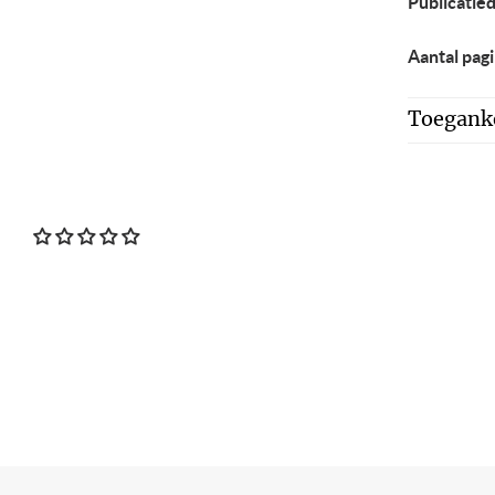
Publicatie
Aantal pagi
Toeganke
Voettekst