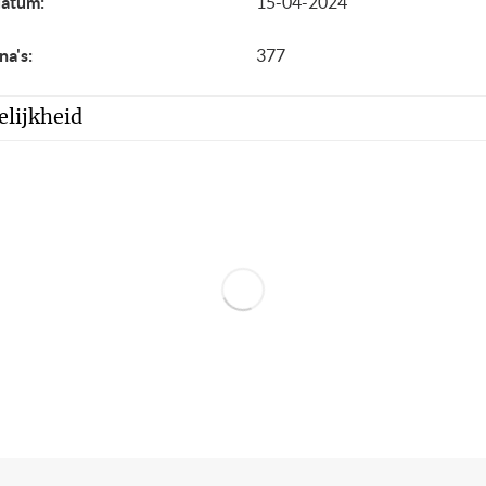
datum:
15-04-2024
na's:
377
lijkheid