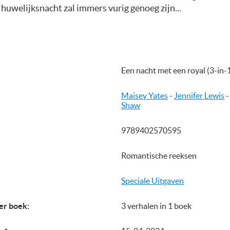
e huwelijksnacht zal immers vurig genoeg zijn...
Een nacht met een royal (3-in-
Maisey Yates
-
Jennifer Lewis
Shaw
9789402570595
Romantische reeksen
Speciale Uitgaven
er boek:
3 verhalen in 1 boek