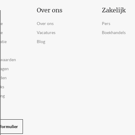
Over ons
Zakelijk
ce
Over ons
Pers
ie
Vacatures
Boekhandels
atie
Blog
rwaarden
ragen
rden
oks
ing
formulier