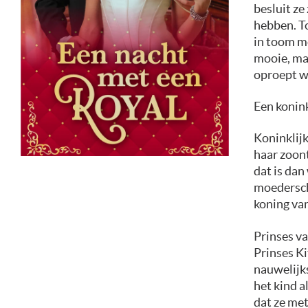
besluit ze
hebben. To
in toom m
mooie, ma
oproept wa
Een konin
Koninklijk
haar zoont
dat is dan
moedersch
koning van
Prinses va
Prinses Ki
nauwelijks
het kind a
dat ze met