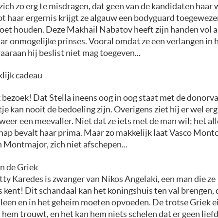
 zich zo erg te misdragen, dat geen van de kandidaten haar 
t haar ergernis krijgt ze algauw een bodyguard toegeweze
oet houden. Deze Makhail Nabatov heeft zijn handen vol a
ar onmogelijke prinses. Vooral omdat ze een verlangen in
araan hij beslist niet mag toegeven...
klijk cadeau
 bezoek! Dat Stella ineens oog in oog staat met de donorv
je kan nooit de bedoeling zijn. Overigens ziet hij er wel erg
 weer een meevaller. Niet dat ze iets met de man wil; het a
ap bevalt haar prima. Maar zo makkelijk laat Vasco Mont
 Montmajor, zich niet afschepen...
n de Griek
tty Karedes is zwanger van Nikos Angelaki, een man die ze
 kent! Dit schandaal kan het koningshuis ten val brengen, d
lleen en in het geheim moeten opvoeden. De trotse Griek e
 hem trouwt, en het kan hem niets schelen dat er geen liefd