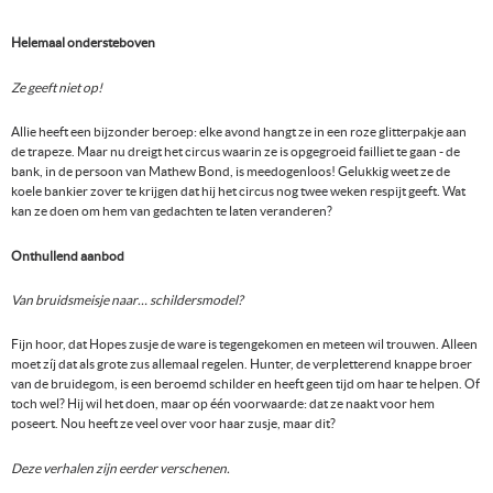
Helemaal ondersteboven
Ze geeft niet op!
Allie heeft een bijzonder beroep: elke avond hangt ze in een roze glitterpakje aan
de trapeze. Maar nu dreigt het circus waarin ze is opgegroeid failliet te gaan - de
bank, in de persoon van Mathew Bond, is meedogenloos! Gelukkig weet ze de
koele bankier zover te krijgen dat hij het circus nog twee weken respijt geeft. Wat
kan ze doen om hem van gedachten te laten veranderen?
Onthullend aanbod
Van bruidsmeisje naar… schildersmodel?
Fijn hoor, dat Hopes zusje de ware is tegengekomen en meteen wil trouwen. Alleen
moet zíj dat als grote zus allemaal regelen. Hunter, de verpletterend knappe broer
van de bruidegom, is een beroemd schilder en heeft geen tijd om haar te helpen. Of
toch wel? Hij wil het doen, maar op één voorwaarde: dat ze naakt voor hem
poseert. Nou heeft ze veel over voor haar zusje, maar dit?
Deze verhalen zijn eerder verschenen.