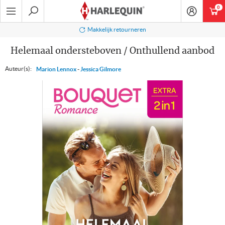
Ga
0
art
naar
navigatie
Zoeken
ourneren
Veilig betale
Helemaal ondersteboven / Onthullend aanbod
Auteur(s):
Marion Lennox
-
Jessica Gilmore