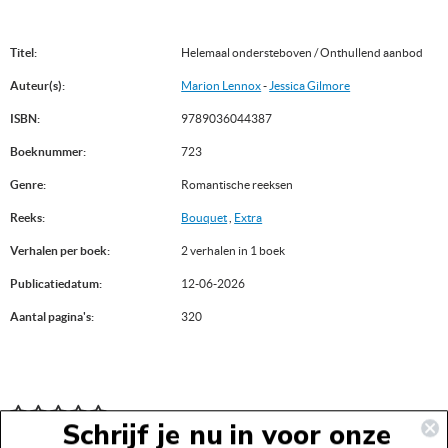
Titel:
Helemaal ondersteboven / Onthullend aanbod
Auteur(s):
Marion Lennox
-
Jessica Gilmore
ISBN:
9789036044387
Boeknummer:
723
Genre:
Romantische reeksen
Reeks:
Bouquet
,
Extra
Verhalen per boek:
2 verhalen in 1 boek
Publicatiedatum:
12-06-2026
Aantal pagina's:
320
Schrijf je nu in voor onze