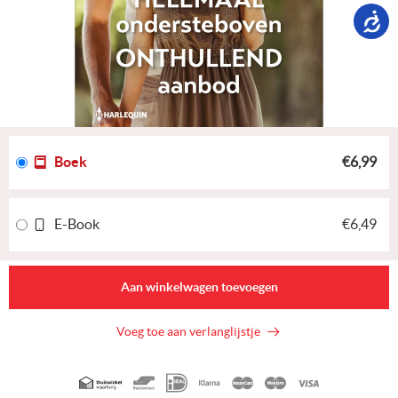
Boek
€6,99
E-Book
€6,49
Aan winkelwagen toevoegen
Voeg toe aan verlanglijstje
Geaccepteerde
betaalmethoden