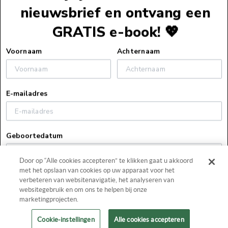
nieuwsbrief en ontvang een
GRATIS e-book! 💖
Voettekst
Voornaam
Achternaam
Service
E-mailadres
Webshopservice
Over ons
Bestelinformatie
Geboortedatum
Over ons
Verzendinformatie
Zakelijk
Vacatures
Retourneren
Door op “Alle cookies accepteren” te klikken gaat u akkoord
Pers
Blog
Algemene voorwaarden
met het opslaan van cookies op uw apparaat voor het
Contact
Door hier te klikken verklaar ik op de hoogte te zijn van
Boekhandels
Veelgestelde vragen
verbeteren van websitenavigatie, het analyseren van
het privacybeleid van Harlequin.
websitegebruik en om ons te helpen bij onze
0348 - 47 80 19
Actievoorwaarden
marketingprojecten.
Facebook
Instagram
Schrijf je nu in!
lezersservice@harlequin.nl
Uitleg bij e-books
Cookie-instellingen
Alle cookies accepteren
Privacyverklaring
Klik
hier
voor de laatste versie van ons privacybeleid.