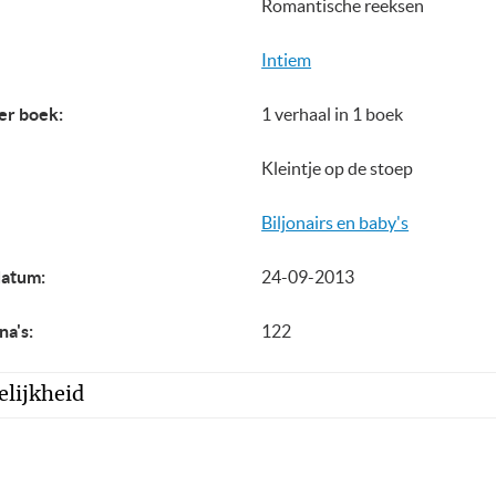
Romantische reeksen
Intiem
er boek:
1 verhaal in 1 boek
Kleintje op de stoep
Biljonairs en baby's
datum:
24-09-2013
na's:
122
lijkheid