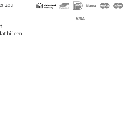
Geaccepteerde
er zou
betaalmethoden
nt
at hij een