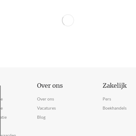
Over ons
Zakelijk
ce
Over ons
Pers
ie
Vacatures
Boekhandels
atie
Blog
rwaarden