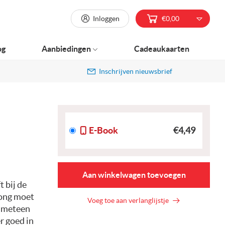
Inloggen
€0,00
og
Aanbiedingen
Cadeaukaarten
Inschrijven nieuwsbrief
E-Book
€4,49
Aan winkelwagen toevoegen
t bij de
rong moet
Voeg toe aan verlanglijstje
n meteen
r goed in