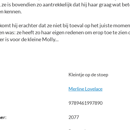
 ze is bovendien zo aantrekkelijk dat hij haar graag wat bet
en kennen.
omt hij erachter dat ze niet bij toeval op het juiste mome
 was: ze heeft zo haar eigen redenen om erop toe te zien d
r is voor de kleine Molly...
Kleintje op de stoep
Merline Lovelace
9789461997890
er:
2077