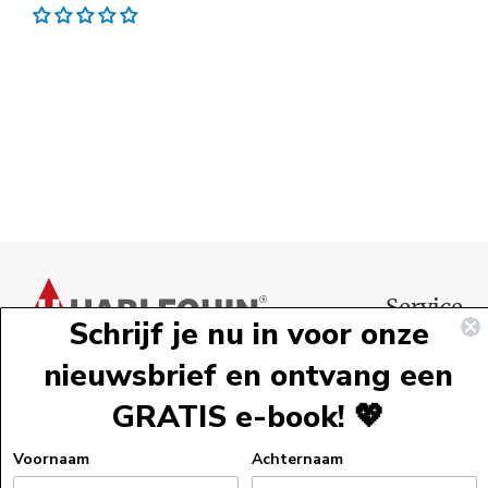
Voettekst
Service
Schrijf je nu in voor onze
Webshopservi
nieuwsbrief en ontvang een
Bestelinformat
GRATIS e-book! 💖
Verzendinform
Retourneren
Voornaam
Achternaam
Algemene voo