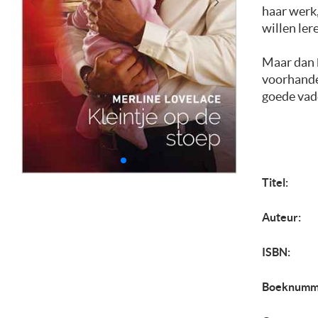
haar werk,
willen ler
Maar dan k
voorhanden
goede vade
Titel:
Auteur:
ISBN:
Boeknumm