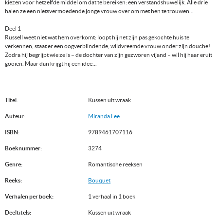
kiezen voor hetzelfde middel om dat te bereiken: een verstandshuwelijk. Alle drie
halen ze een nietsvermoedende jonge vrouw over om met hen te trouwen...
Deel 1
Russell weet niet wat hem overkomt: loopt hij net zijn pas gekochte huis te
verkennen, staat er een oogverblindende, wildvreemde vrouw onder zijn douche!
Zodra hij begrijpt wie ze is – de dochter van zijn gezworen vijand – wil hij haar eruit
gooien. Maar dan krijgt hij een idee...
Titel:
Kussen uit wraak
Auteur:
Miranda Lee
ISBN:
9789461707116
Boeknummer:
3274
Genre:
Romantische reeksen
Reeks:
Bouquet
Verhalen per boek:
1 verhaal in 1 boek
Deeltitels:
Kussen uit wraak