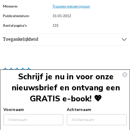
Miniserie:
Trouwen met een tycoon
Publicatiedatum:
31-01-2012
Aantal pagina's:
131
Toegankelijkheid
Schrijf je nu in voor onze
nieuwsbrief en ontvang een
GRATIS e-book! 💖
Voettekst
Voornaam
Achternaam