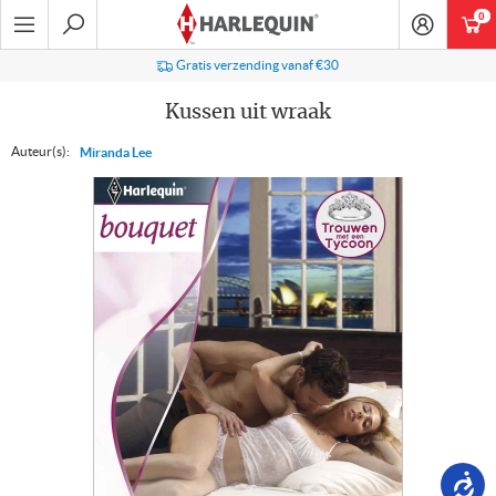
Ga
0
art
naar
navigatie
Zoeken
Gratis verzending vanaf €30
Kussen uit wraak
Auteur(s):
Miranda Lee