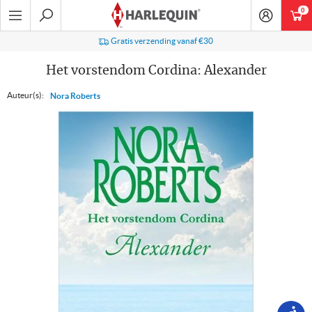
Ga
0
art
naar
navigatie
Zoeken
Gratis verzending vanaf €30
Het vorstendom Cordina: Alexander
Auteur(s):
Nora Roberts