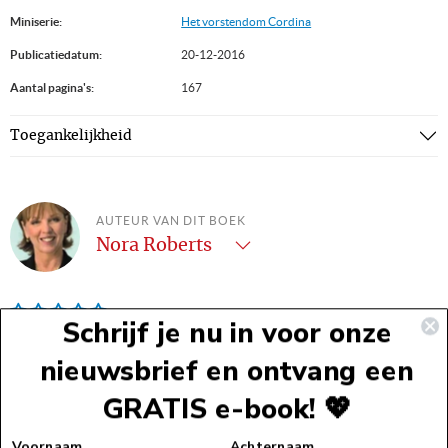
Miniserie:
Het vorstendom Cordina
Publicatiedatum:
20-12-2016
Aantal pagina's:
167
Toegankelijkheid
AUTEUR VAN DIT BOEK
Nora Roberts
Nora Roberts heeft inmiddels meer dan 200 romans op haar
Schrijf je nu in voor onze
naam staan. Wereldwijd zijn meer dan 400 miljoen exemplaren
nieuwsbrief en ontvang een
van haar boeken verkocht. Met ...
Lees meer
GRATIS e-book! 💖
Voettekst
Alle boeken van deze auteur
Voornaam
Achternaam