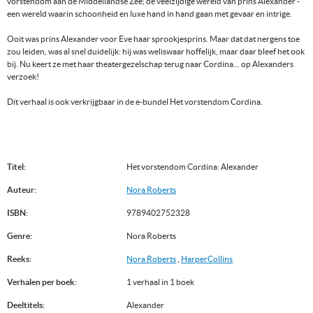
vorstendom aan de Middellandse Zee; de veelzijdige wereld van prins Alexander -
een wereld waarin schoonheid en luxe hand in hand gaan met gevaar en intrige.
Ooit was prins Alexander voor Eve haar sprookjesprins. Maar dat dat nergens toe
zou leiden, was al snel duidelijk: hij was weliswaar hoffelijk, maar daar bleef het ook
bij. Nu keert ze met haar theatergezelschap terug naar Cordina... op Alexanders
verzoek!
Dit verhaal is ook verkrijgbaar in de e-bundel Het vorstendom Cordina.
Titel:
Het vorstendom Cordina: Alexander
Auteur:
Nora Roberts
ISBN:
9789402752328
Genre:
Nora Roberts
Reeks:
Nora Roberts
,
HarperCollins
Verhalen per boek:
1 verhaal in 1 boek
Deeltitels:
Alexander