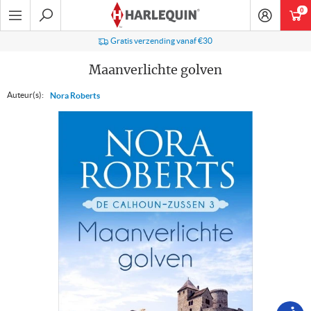
Ga
0
art
naar
navigatie
Zoeken
Gratis verzending vanaf €30
Maanverlichte golven
Auteur(s):
Nora Roberts