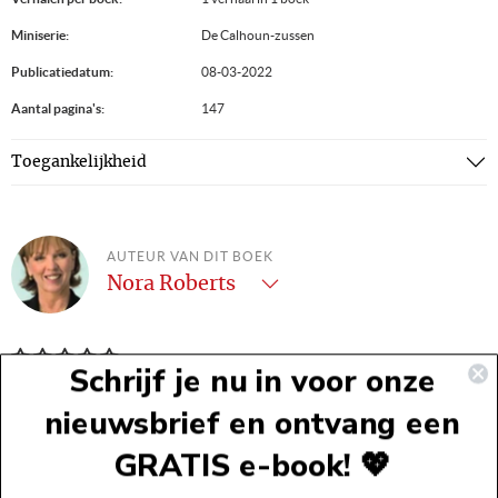
Miniserie:
De Calhoun-zussen
Publicatiedatum:
08-03-2022
Aantal pagina's:
147
Toegankelijkheid
AUTEUR VAN DIT BOEK
Nora Roberts
Nora Roberts heeft inmiddels meer dan 200 romans op haar
Schrijf je nu in voor onze
naam staan. Wereldwijd zijn meer dan 400 miljoen exemplaren
nieuwsbrief en ontvang een
van haar boeken verkocht. Met ...
Lees meer
GRATIS e-book! 💖
Voettekst
Alle boeken van deze auteur