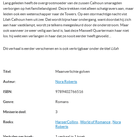
Lang geleden heeft de overgrootmoeder van de zussen Calhoun smaragden
verborgen op het familielandgoed. Deze trekken niet alleen schatgravers aan, maar
leiden ook een wetenschapper naar de Towers. Op een stormachtige nacht vist
Lilah Calhoun hem uit zee. Dat wordt bijna haar ondergang, want doordat hij zich
aan haar vastklampt, wordt ze telkens meegesleurd door de onderstroom. Maar
ook wanneer ze weer veilig aan land is, laat deze Maxwell Quartermain haar niet
los: hij wekt een verlangen in haar dat ze nooit eerder heeft gevoeld…
Dit verhaal is eerder verschenen en is ook verkrijgbaar onder de titel
Lilah
Titel:
Maanverlichte golven
Auteur:
Nora Roberts
ISBN:
9789402766516
Genre:
Romans
Miniserie deel:
3
Reeks:
HarperCollins
,
World of Romance
,
Nora
Roberts
Verhalen per boek:
1 verhaal in 1 boek