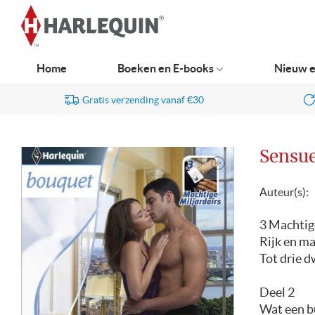
Ga
naar
navigatie
Home
Boeken en E-books
Nieuw e
Gratis verzending vanaf €30
Sensue
Auteur(s):
3 Machtig
Rijk en ma
Tot drie d
Deel 2
Wat een bu