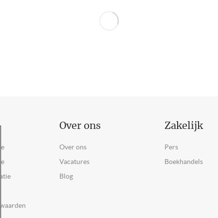
Over ons
Zakelijk
ce
Over ons
Pers
ie
Vacatures
Boekhandels
atie
Blog
rwaarden