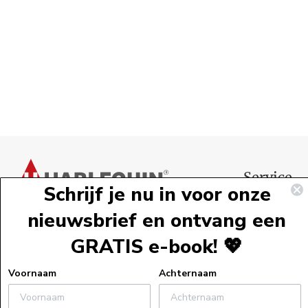
Voettekst
Service
Schrijf je nu in voor onze
Webshopservi
nieuwsbrief en ontvang een
Bestelinformat
GRATIS e-book! 💖
Verzendinform
Retourneren
Voornaam
Achternaam
Algemene voo