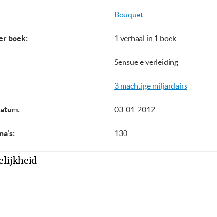
Bouquet
er boek:
1 verhaal in 1 boek
Sensuele verleiding
3 machtige miljardairs
datum:
03-01-2012
na's:
130
lijkheid