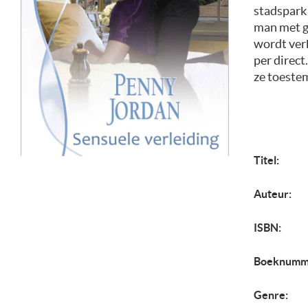
stadspark 
man met gr
wordt verk
per direct
ze toestem
Titel:
Auteur:
ISBN:
Boeknumm
Genre: