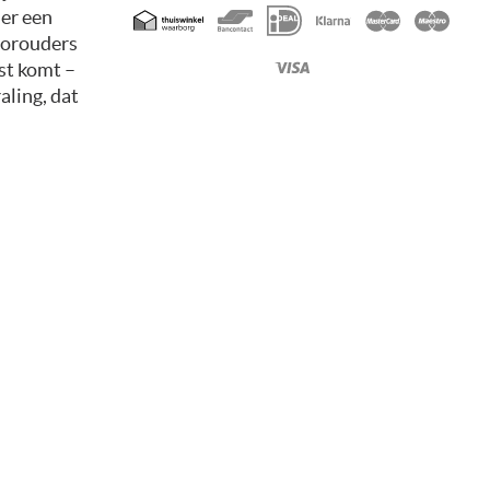
Geaccepteerde
 er een
betaalmethoden
voorouders
nst komt –
aling, dat